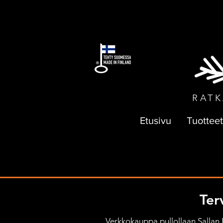
ILMAI
RATK
Etusivu
Tuotteet
Ter
Verkkokauppa pullollaan Sallan Pa