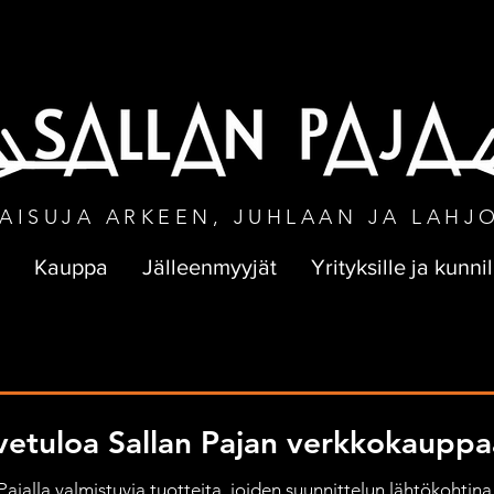
NEN TOIMITUS VÄHINTÄÄN 50 € TILA
AISUJA ARKEEN, JUHLAAN JA LAHJ
Kauppa
Jälleenmyyjät
Yrityksille ja kunnil
vetuloa Sallan Pajan verkkokauppa
jalla valmistuvia tuotteita, joiden suunnittelun lähtökohtina 