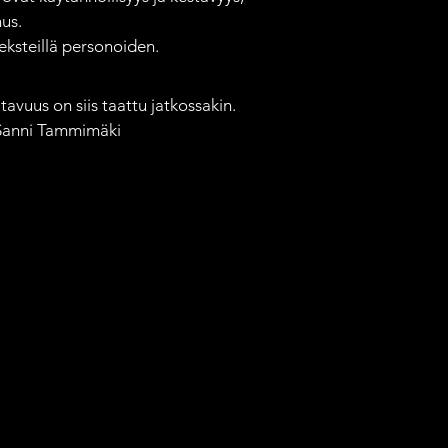
us.

ksteillä personoiden.

avuus on siis taattu jatkossakin. 
 Sanni Tammimäki