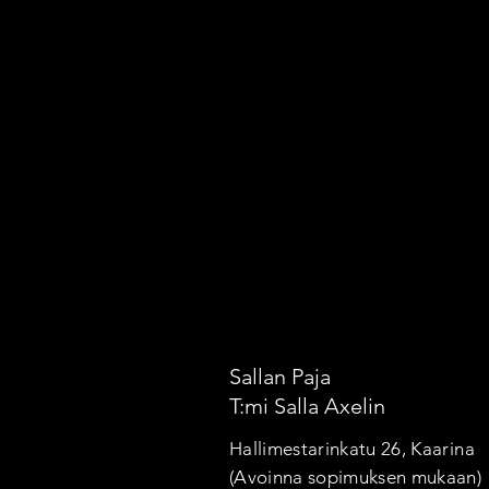
Otso & Repo-tuotteet
Otso & Repo-tuotteet
Sallan Paja
T:mi Salla Axelin
Hallimestarinkatu 26, Kaarina
(Avoinna sopimuksen mukaan)