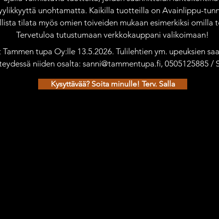
yylikkyyttä unohtamatta. Kaikilla tuotteilla on Avainlippu-tunn
ista tilata myös omien toiveiden mukaan esimerkiksi omilla te
Tervetuloa tutustumaan verkkokauppani valikoimaan!
ät Tammen tupa Oy:lle 13.5.2026. Tulilehtien ym. upeuksien saat
teydessä niiden osalta: sanni@tammentupa.fi, 0505125885 /
Kysyttävää? Soita minulle! Terv. Salla
€
sa personoiduissa tuotteissa noin viikko.