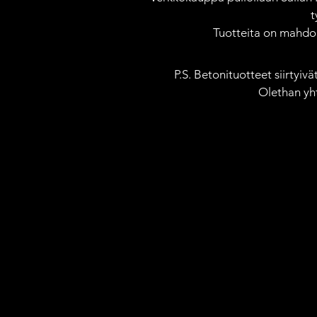
t
Tuotteita on mahdoll
P.S. Betonituotteet siirtyiv
Olethan yh
Toimituskulut vain 4,90 €
Vähintään 50 € ostoksiin 0 
Toimitusaika 1-5 arkipäivää. Tilauksesta valmistettavis
Lajittele
Suodattimet
Tyhjennä kaikki
Suodattimet
Tyhjennä kaikki
Näytä tuotteet
Näytä tuotteet