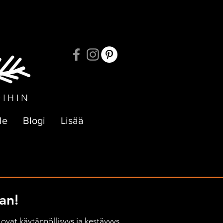
UKSIIN
OIHIN
le
Blogi
Lisää
an!
ovat käytännöllisyys ja kestävyys, 