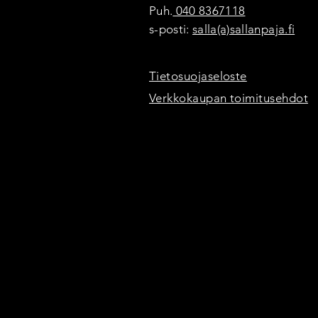
Puh.
040 8367118
s-posti:
salla(a)sallanpaja.fi
Tietosuojaseloste
Verkkokaupan toimitusehdot