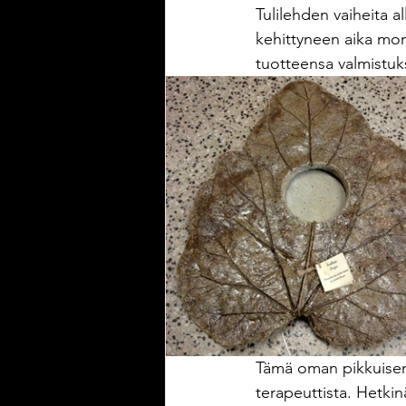
Tulilehden vaiheita al
kehittyneen aika mon
tuotteensa valmistuks
Tämä oman pikkuisen 
terapeuttista. Hetkinä