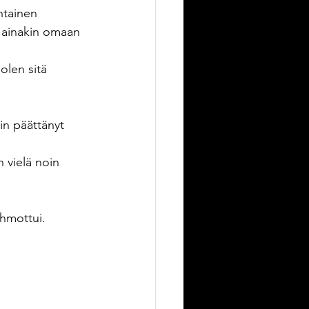
htainen 
, ainakin omaan 
 olen sitä 
n päättänyt 
 vielä noin 
ahmottui.