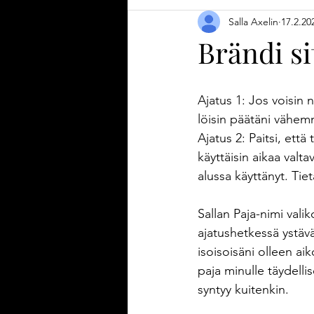
Salla Axelin
17.2.20
Diy-vinkki
Tulilehti
Ajanha
Brändi si
Uutuustuote
Tuotekehitys
Ajatus 1: Jos voisin n
löisin päätäni vähem
Puutarha
Kesä
Keittiöteks
Ajatus 2: Paitsi, että
käyttäisin aikaa valta
alussa käyttänyt. Tie
Sallan Paja-nimi val
ajatushetkessä ystävä
isoisoisäni olleen a
paja minulle täydellise
syntyy kuitenkin.