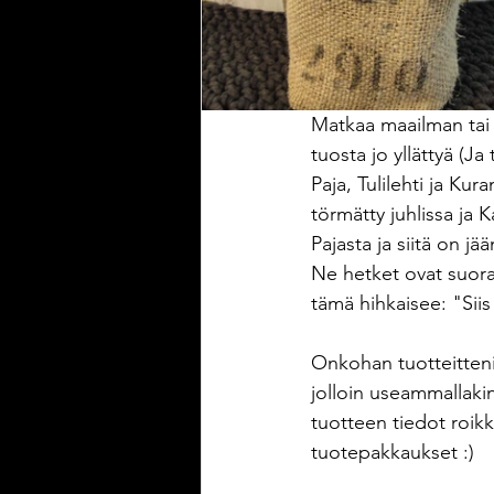
Matkaa maailman tai 
tuosta jo yllättyä (Ja
Paja, Tulilehti ja Kur
törmätty juhlissa ja 
Pajasta ja siitä on jää
Ne hetket ovat suoras
tämä hihkaisee: "Siis
Onkohan tuotteitteni 
jolloin useammallaki
tuotteen tiedot roikk
tuotepakkaukset :)