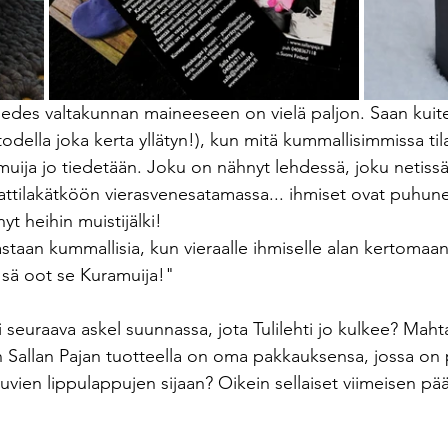
edes valtakunnan maineeseen on vielä paljon. Saan kuit
 todella joka kerta yllätyn!), kun mitä kummallisimmissa til
amuija jo tiedetään. Joku on nähnyt lehdessä, joku netissä,
Kattilakätköön vierasvenesatamassa... ihmiset ovat puhune
nyt heihin muistijälki! 
taan kummallisia, kun vieraalle ihmiselle alan kertomaan,
 sä oot se Kuramuija!" 
seuraava askel suunnassa, jota Tulilehti jo kulkee? Mahta
n Sallan Pajan tuotteella on oma pakkauksensa, jossa on 
uvien lippulappujen sijaan? Oikein sellaiset viimeisen pää