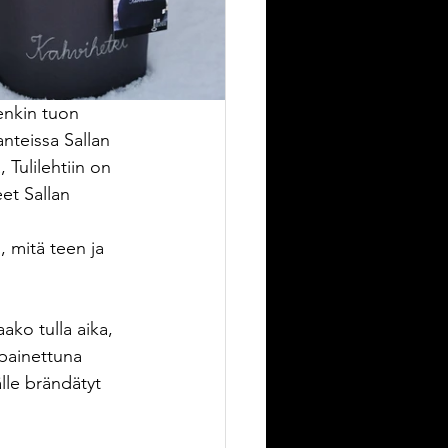
enkin tuon 
anteissa Sallan 
 Tulilehtiin on 
et Sallan 
 mitä teen ja 
ako tulla aika, 
painettuna 
lle brändätyt 