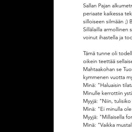
Sallan Pajan alkumetr
periaate kaikessa tek
silloiseen silmään ;) 
Sillälailla armollinen 
voinut ihastella ja t
Tämä tunne oli todel
oikein teettää sellais
Mahtaakohan se Tuote
kymmenen vuotta myö
Minä: "Haluaisin tila
Minulle kerrottiin ys
Myyjä: "Niin, tulisik
Minä: "Ei minulla ole 
Myyjä: "Millaisella font
Minä: "Vaikka mustalla.