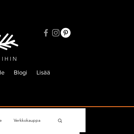
UKSIIN
OIHIN
le
Blogi
Lisää
e
Verkkokauppa