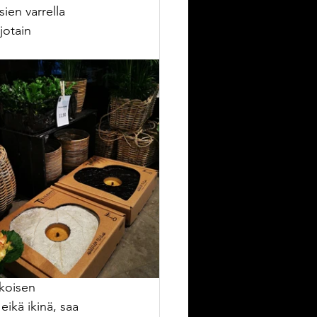
ien varrella 
jotain 
koisen 
eikä ikinä, saa 