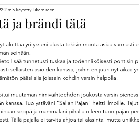
22
2 min käytetty lukemiseen
llinta
Yrittäjä vapaalla
Hyvinvointi
Yhteistyö
Arvot
tä ja brändi tätä
kouluttaminen
Osaaminen
Tavoitteet
Pajailta
R
yt aloittaa yritykseni alusta tekisin monta asiaa varmasti eri
män seinään.
tiilit
Kokkaaminen
Lahjaidea
Black Friday
Otan 
 tieto lisää tunnetusti tuskaa ja todennäköisesti pohtisin p
vasti sellaisten asioiden kanssa, joihin en juuri nyt aikaa yr
tämätön pääsi siis joissain kohdin varsin helpolla!
ikoitui muutaman nimivaihtoehdon joukosta varsin pieness
n kanssa. Tuo ystäväni "Sallan Pajan" heitti ilmoille. Tajut
ikoinaan seppä ja mammalani pihalla olleen tuon pajan per
sti. Tällä pajalla ei tarvita ahjoa tai alasinta, mutta uniikk