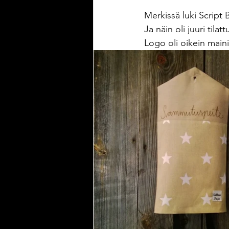
Merkissä luki Script B
Ja näin oli juuri tila
Logo oli oikein maini