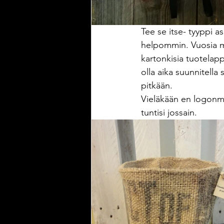
Tee se itse- tyyppi a
helpommin. Vuosia mm. 
kartonkisia tuotelap
olla aika suunnitella 
pitkään. 
Vieläkään en logonmer
tuntisi jossain.