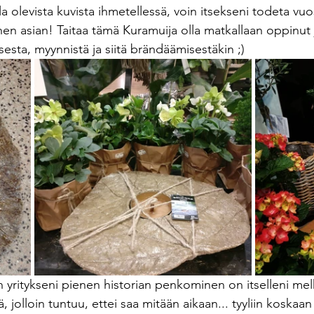
la olevista kuvista ihmetellessä, voin itsekseni todeta vuos
en asian! Taitaa tämä Kuramuija olla matkallaan oppinut 
esta, myynnistä ja siitä brändäämisestäkin ;)
yritykseni pienen historian penkominen on itselleni mel
, jolloin tuntuu, ettei saa mitään aikaan... tyyliin koskaan 