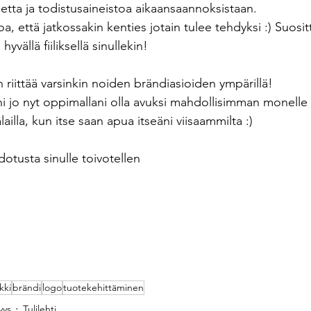
netta ja todistusaineistoa aikaansaannoksistaan. 
, että jatkossakin kenties jotain tulee tehdyksi :) Suosi
yvällä fiiliksellä sinullekin!
n riittää varsinkin noiden brändiasioiden ympärillä! 
ni jo nyt oppimallani olla avuksi mahdollisimman monelle 
älailla, kun itse saan apua itseäni viisaammilta :)
otusta sinulle toivotellen
kki
brändi
logo
tuotekehittäminen
yys
Tulilehti