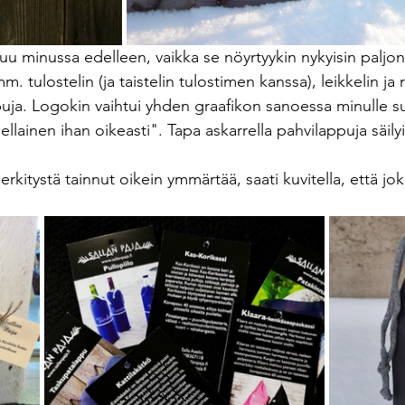
suu minussa edelleen, vaikka se nöyrtyykin nykyisin paljon
tulostelin (ja taistelin tulostimen kanssa), leikkelin ja re
puja. Logokin vaihtui yhden graafikon sanoessa minulle su
sellainen ihan oikeasti". Tapa askarrella pahvilappuja säily
kitystä tainnut oikein ymmärtää, saati kuvitella, että jo