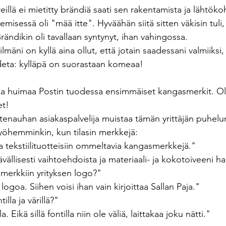
eillä ei mietitty brändiä saati sen rakentamista ja lähtöko
emisessä oli "mää itte". Hyväähän siitä sitten väkisin tuli
Brändikin oli tavallaan syntynyt, ihan vahingossa.
silmäni on kyllä aina ollut, että jotain saadessani valmiiksi,
odeta: kylläpä on suorastaan komeaa! 
la huimaa Postin tuodessa ensimmäiset kangasmerkit. Oli
et! 
nauhan asiakaspalvelija muistaa tämän yrittäjän puhelun
hemminkin, kun tilasin merkkejä:
ta tekstiilituotteisiin ommeltavia kangasmerkkejä."
tävällisesti vaihtoehdoista ja materiaali- ja kokotoiveeni h
o merkkiin yrityksen logo?"
logoa. Siihen voisi ihan vain kirjoittaa Sallan Paja."
illa ja värillä?"
 Eikä sillä fontilla niin ole väliä, laittakaa joku nätti."