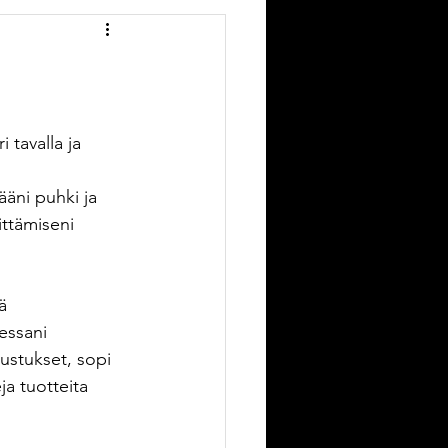
Pajailta
isutyöt
Askellehti
 tavalla ja 
kantaa
ääni puhki ja 
ittämiseni 
ä 
essani 
ustukset, sopi 
eja tuotteita 