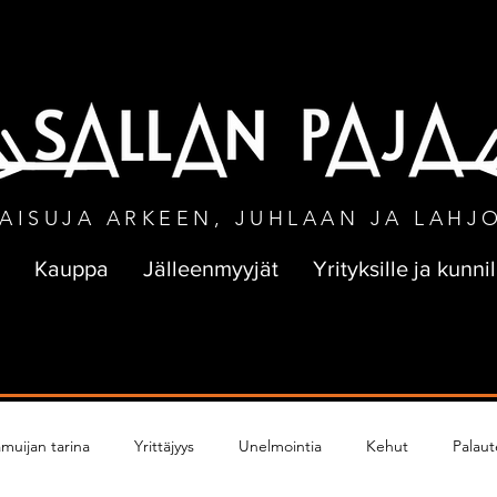
NEN TOIMITUS VÄHINTÄÄN 50 € TILA
AISUJA ARKEEN, JUHLAAN JA LAHJ
Kauppa
Jälleenmyyjät
Yrityksille ja kunnil
muijan tarina
Yrittäjyys
Unelmointia
Kehut
Palaut