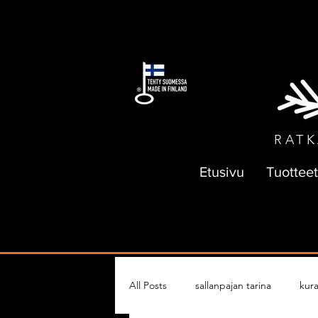
ILMAI
RATK
Etusivu
Tuotteet
All Posts
sallanpajan tarina
kura