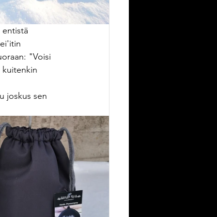
 entistä 
i'itin 
oraan: "Voisi 
i kuitenkin 
ku joskus sen 