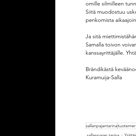
omille silmilleen tun
Siitä muodostuu uskoa
penkomista aikaajoin h
Ja sitä miettimistähä
Samalla toivon voiva
kanssayrittäjälle. Yht
Brändikästä keväänod
Kuramuija-Salla
sallanpajantarina
tuotemer
sallanpajan tarina
Yrittäj