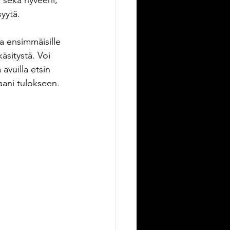
 sekä hyveeni, 
syytä.
ia ensimmäisille 
äsitystä. Voi 
 avuilla etsin 
aani tulokseen.