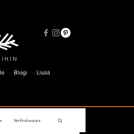
UKSIIN
OIHIN
le
Blogi
Lisää
e
Verkkokauppa