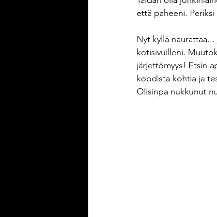
Taidan olla jonkinla
että paheeni. Periksi 
Nyt kyllä naurattaa...
kotisivuilleni. Muutok
järjettömyys! Etsin ap
koodista kohtia ja te
Olisinpa nukkunut n