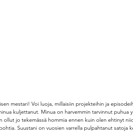
n mestari! Voi luoja, millaisiin projekteihin ja episodei
inua kuljettanut. Minua on harvemmin tarvinnut puhua y
len ollut jo tekemässä hommia ennen kuin olen ehtinyt niid
pohtia. Suustani on vuosien varrella pulpahtanut satoja k