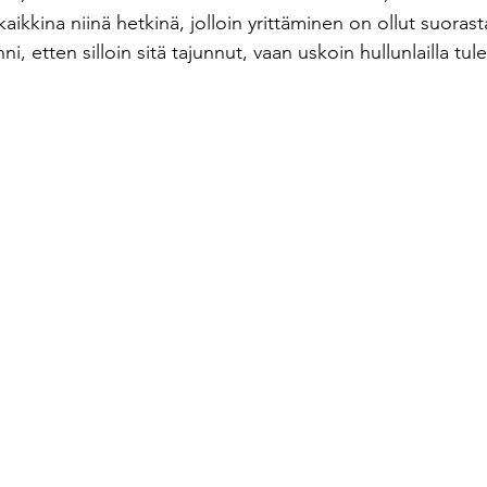
kaikkina niinä hetkinä, jolloin yrittäminen on ollut suoras
i, etten silloin sitä tajunnut, vaan uskoin hullunlailla tul