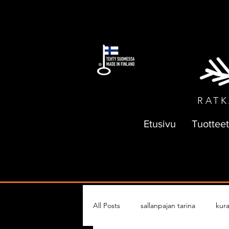
ILMAI
RATK
Etusivu
Tuotteet
All Posts
sallanpajan tarina
kura