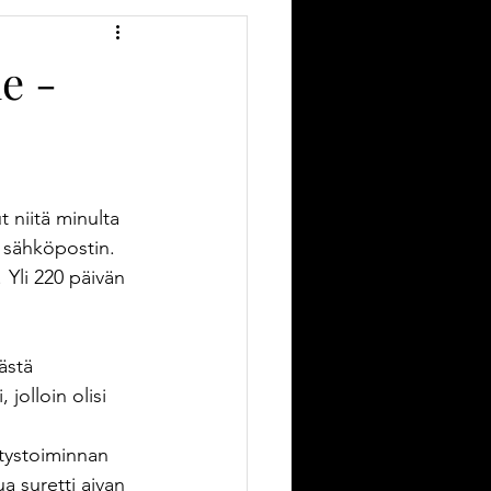
Pajailta
e -
isutyöt
Askellehti
kantaa
 niitä minulta 
 sähköpostin. 
 Yli 220 päivän 
ästä 
jolloin olisi 
itystoiminnan 
a suretti aivan 