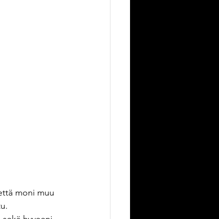
 että moni muu 
tu.