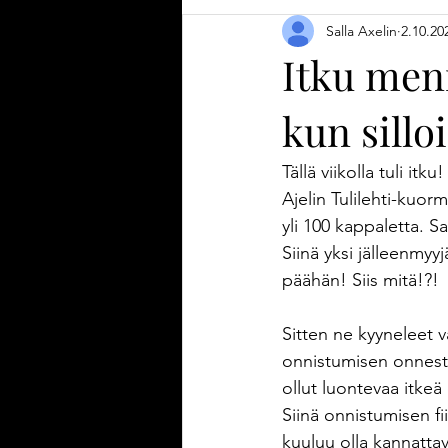
Salla Axelin
2.10.20
Diy-vinkki
Tulilehti
Ajanha
Itku men
kun sillo
Uutuustuote
Tuotekehitys
Tällä viikolla tuli itku!
Puutarha
Kesä
Keittiöteks
Ajelin Tulilehti-kuor
yli 100 kappaletta. 
Siinä yksi jälleenmyy
päähän! Siis mitä!?!
Sitten ne kyyneleet v
onnistumisen onnesta.
ollut luontevaa itkeä
Siinä onnistumisen fi
kuuluu olla kannattav