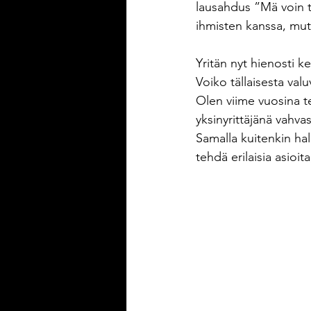
lausahdus ”Mä voin t
ihmisten kanssa, mut
Yritän nyt hienosti
Voiko tällaisesta val
Olen viime vuosina te
yksinyrittäjänä vahvas
Samalla kuitenkin hal
tehdä erilaisia asioit