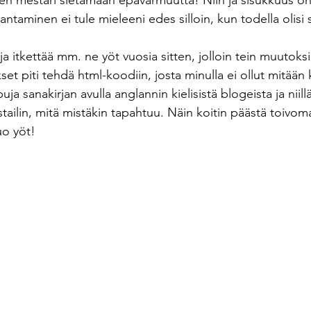
inen mestari sietämään epävarmuutta! Niin ja sisukkuus on
antaminen ei tule mieleeni edes silloin, kun todella olisi 
 ja itkettää mm. ne yöt vuosia sitten, jolloin tein muutoks
set piti tehdä html-koodiin, josta minulla ei ollut mitään k
uja sanakirjan avulla anglannin kielisistä blogeista ja niillä
stailin, mitä mistäkin tapahtuu. Näin koitin päästä toivom
uo yöt!