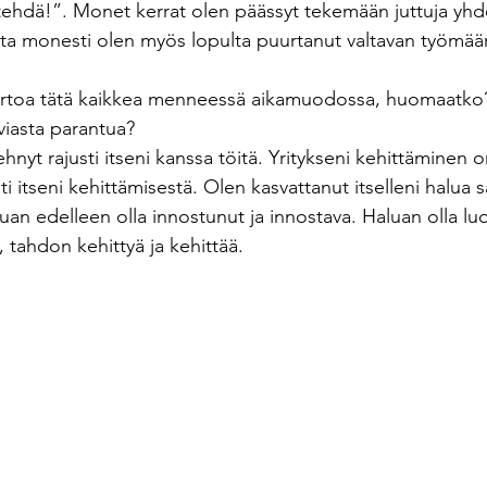
ehdä!”. Monet kerrat olen päässyt tekemään juttuja yhd
ta monesti olen myös lopulta puurtanut valtavan työmäär
 kertoa tätä kaikkea menneessä aikamuodossa, huomaatko
uviasta parantua?
hnyt rajusti itseni kanssa töitä. Yritykseni kehittäminen o
ti itseni kehittämisestä. Olen kasvattanut itselleni halua 
uan edelleen olla innostunut ja innostava. Haluan olla lu
a, tahdon kehittyä ja kehittää. 