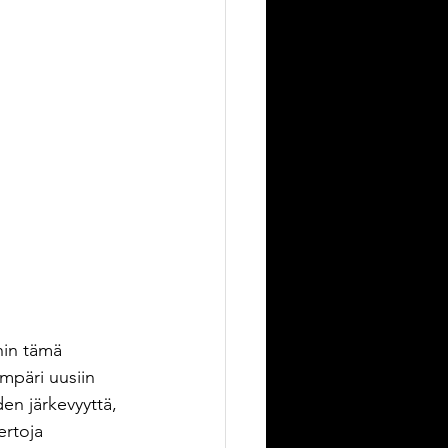
hin tämä 
mpäri uusiin 
en järkevyyttä, 
ertoja 