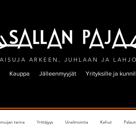
NEN TOIMITUS VÄHINTÄÄN 50 € TILA
AISUJA ARKEEN, JUHLAAN JA LAHJ
Kauppa
Jälleenmyyjät
Yrityksille ja kunnil
muijan tarina
Yrittäjyys
Unelmointia
Kehut
Palaut