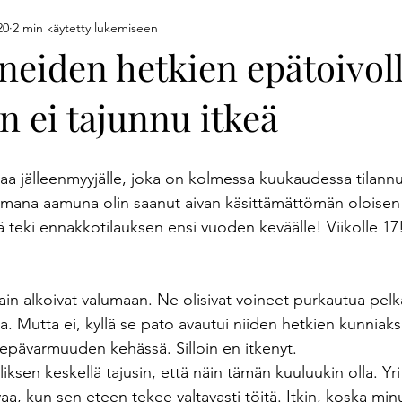
20
2 min käytetty lukemiseen
llinta
Yrittäjä vapaalla
Hyvinvointi
Yhteistyö
Arvot
neiden hetkien epätoivoll
in ei tajunnu itkeä
kouluttaminen
Osaaminen
Tavoitteet
Pajailta
R
tiilit
Kokkaaminen
Lahjaidea
Black Friday
Otan 
maa jälleenmyyjälle, joka on kolmessa kuukaudessa tilannut
Samana aamuna olin saanut aivan käsittämättömän oloisen
jä teki ennakkotilauksen ensi vuoden keväälle! Viikolle 17!
ain alkoivat valumaan. Ne olisivat voineet purkautua pelk
 Mutta ei, kyllä se pato avautui niiden hetkien kunniaksi, 
 epävarmuuden kehässä. Silloin en itkenyt. 
iliksen keskellä tajusin, että näin tämän kuuluukin olla. Yr
aa, kun sen eteen tekee valtavasti töitä. Itkin, koska minu