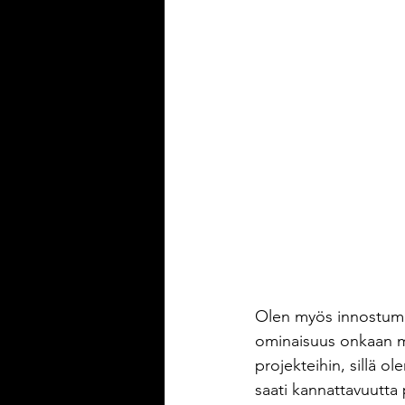
Olen myös innostumise
ominaisuus onkaan m
projekteihin, sillä o
saati kannattavuutta 