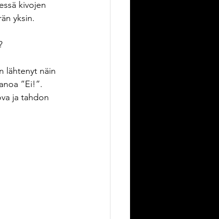
essä kivojen 
än yksin.
? 
n lähtenyt näin 
sanoa ”Ei!”. 
ova ja tahdon 