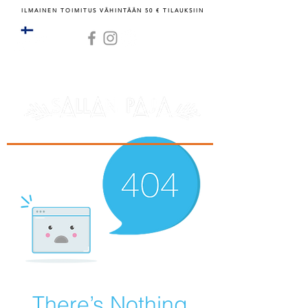
ILMAINEN TOIMITUS VÄHINTÄÄN 50 € TILAUKSIIN
RATKAISUJA ARKEEN, JUHLAAN JA LAHJOIHIN
There’s Nothing