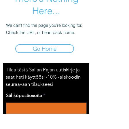
Here...
We can’t find the page you’re looking for.
Check the URL, or head back home.
Go Home
Tilaa tästä Sallan Pajan uutiskirje ja
saat heti käyttöösi -10% -alekoodin
seuraavaan tilaukseesi
Sähköpostiosoite
Lähetä tietosi