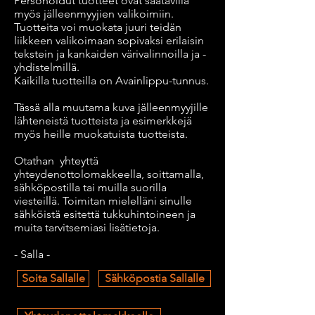
Personoidut tuotteet ovat saatavilla
myös jälleenmyyjien valikoimiin.
Tuotteita voi muokata juuri teidän
liikkeen valikoimaan sopivaksi erilaisin
tekstein ja kankaiden värivalinnoilla ja -
yhdistelmillä.
Kaikilla tuotteilla on Avainlippu-tunnus.
Tässä alla muutama kuva jälleenmyyjille
lähteneistä tuotteista ja esimerkkejä
myös heille muokatuista tuotteista.
Otathan yhteyttä
yhteydenottolomakkeella
,
soittamalla,
sähköpostilla
tai muilla suorilla
viesteillä. Toimitan mielelläni sinulle
sähköistä esitettä tukkuhintoineen ja
muita tarvitsemiasi lisätietoja.
- Salla -
Soita Sallalle
Sähköpostia Sallalle