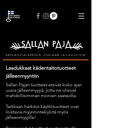
ILMAINEN TOIMITUS VÄHINTÄÄN 50 € TILAUKSIIN
RATKAISUJA ARKEEN, JUHLAAN JA LAHJOIHIN
Laadukkaat kädentaitotuotteet
jälleenmyyntiin
Sallan Pajan tuotteet etsivät koko ajan
uusia jälleenmyyjiä, jotta ne olisivat
mahdollisimman monien saatavilla.
Tarkkaan harkitut käyttötuotteet ovat
loistavia myynnintekijöitä myös
jälleenmyyjille!