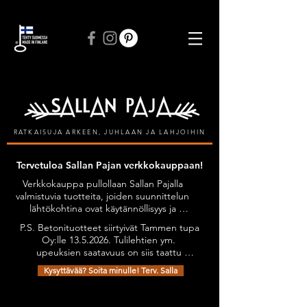
ILMAINEN TOIMITUS VÄHINTÄÄN 50 € TILAUKSIIN
RATKAISUJA ARKEEN, JUHLAAN JA LAHJOIHIN
Tervetuloa Sallan Pajan verkkokauppaan!
Verkkokauppa pullollaan Sallan Pajalla 
valmistuvia tuotteita, joiden suunnittelun 
lähtökohtina ovat käytännöllisyys ja 
kestävyys, tyylikkyyttä unohtamatta. 
P.S. Betonituotteet siirtyivät Tammen tupa 
Kaikilla tuotteilla on Avainlippu-tunnus.

Oy:lle 13.5.2026. Tulilehtien ym. 
Tuotteita on mahdollista tilata myös 
upeuksien saatavuus on siis taattu 
omien toiveiden mukaan esimerkiksi 
jatkossakin. Olethan yhteydessä niiden 
omilla teksteillä personoiden.

Kysyttävää? Soita minulle! Terv. Salla
osalta: sanni@tammentupa.fi, 0505125885 
Tervetuloa tutustumaan verkkokauppani 
/ Sanni Tammimäki
Toimituskulut vain 4,90 €
valikoimaan!