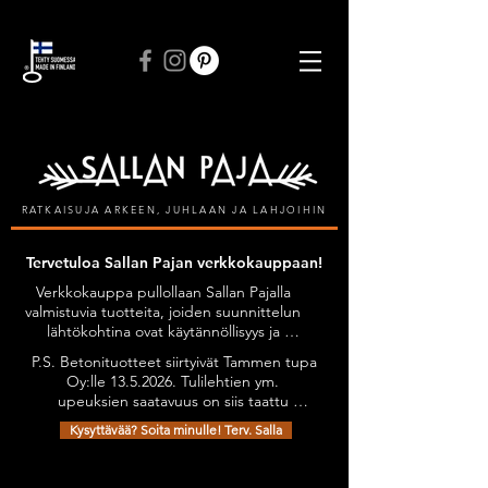
ILMAINEN TOIMITUS VÄHINTÄÄN 50 € TILAUKSIIN
RATKAISUJA ARKEEN, JUHLAAN JA LAHJOIHIN
Tervetuloa Sallan Pajan verkkokauppaan!
Verkkokauppa pullollaan Sallan Pajalla 
valmistuvia tuotteita, joiden suunnittelun 
lähtökohtina ovat käytännöllisyys ja 
kestävyys, tyylikkyyttä unohtamatta. 
P.S. Betonituotteet siirtyivät Tammen tupa 
Kaikilla tuotteilla on Avainlippu-tunnus.

Oy:lle 13.5.2026. Tulilehtien ym. 
Tuotteita on mahdollista tilata myös 
upeuksien saatavuus on siis taattu 
omien toiveiden mukaan esimerkiksi 
jatkossakin. Olethan yhteydessä niiden 
omilla teksteillä personoiden.

Kysyttävää? Soita minulle! Terv. Salla
osalta: sanni@tammentupa.fi, 0505125885 
Tervetuloa tutustumaan verkkokauppani 
/ Sanni Tammimäki
Taskupatalaput
valikoimaan!
Kauppa
/
Taskupatalaput