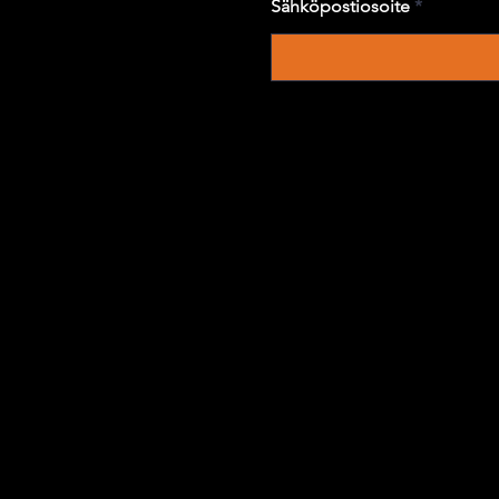
Sähköpostiosoite
istukseksi seinälle, juuri siihen paikkaan, missä sen olisi hyvä ollakin. Peitteen päälliset ovat Sa
polyester-kangas ja ohut vaahtomuovilaminaatti.