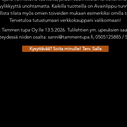
yylikkyyttä unohtamatta. Kaikilla tuotteilla on Avainlippu-tunn
ista tilata myös omien toiveiden mukaan esimerkiksi omilla te
Tervetuloa tutustumaan verkkokauppani valikoimaan!
ät Tammen tupa Oy:lle 13.5.2026. Tulilehtien ym. upeuksien saat
teydessä niiden osalta: sanni@tammentupa.fi, 0505125885 /
Kysyttävää? Soita minulle! Terv. Salla