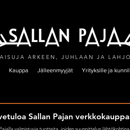
NEN TOIMITUS VÄHINTÄÄN 50 € TILA
AISUJA ARKEEN, JUHLAAN JA LAHJ
Kauppa
Jälleenmyyjät
Yrityksille ja kunnil
vetuloa Sallan Pajan verkkokauppa
jalla valmistuvia tuotteita, joiden suunnittelun lähtökohtina 