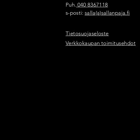
Puh.
040 8367118
s-posti:
salla(a)sallanpaja.fi
Tietosuojaseloste
Verkkokaupan toimitusehdot
+2
Sammutuspeite, vaalean harmaa
€39.90
Hinta sisältää
Alv. (25.5%)
€8.11
Koristelu
Rautalankasydän
Sammutuspeite-kirjailu
Ei mitään
Varastossa
Lisää
Lisää koriin
Maksa
Tuotetiedot
Sallan Pajan tyylikkäät Sammutuspeitteet sopivat kodin kaun
pelastustoimen laitelain mukaisia (koko 120 x 180 cm).
Sammutuspeitteen päällisen materiaaleina ovat puuvilla-
Päällisen mitat ovat: korkeus 39,5cm Leveys 20cm