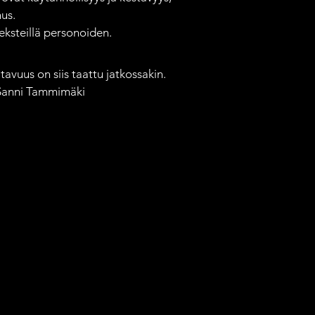
us.

ksteillä personoiden.

avuus on siis taattu jatkossakin. 
 Sanni Tammimäki