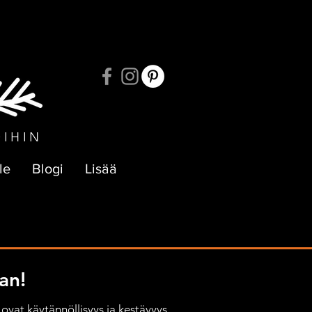
UKSIIN
OIHIN
le
Blogi
Lisää
an!
ovat käytännöllisyys ja kestävyys, 