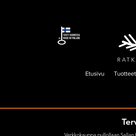
ILMAI
RATK
Etusivu
Tuotteet
Ter
Verkkokauppa pullollaan Sallan Pa