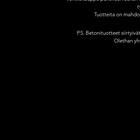
t
Tuotteita on mahdoll
P.S. Betonituotteet siirtyiv
Olethan yh
Kauppa
/
Sammutuspeitteet