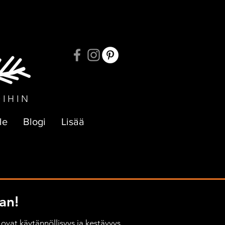
UKSIIN
OIHIN
le
Blogi
Lisää
an!
ovat käytännöllisyys ja kestävyys, 