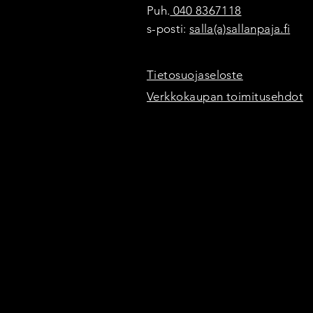
Puh.
040 8367118
s-posti:
salla(a)sallanpaja.fi
Tietosuojaseloste
Verkkokaupan toimitusehdot