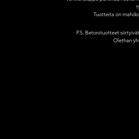
t
Tuotteita on mahdoll
P.S. Betonituotteet siirtyiv
Olethan yh
Kauppa
/
Taskupatalaput
/
Pannumyssyt