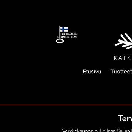
ILMAI
RATK
Etusivu
Tuotteet
Ter
Verkkokauppa pullollaan Sallan Pa