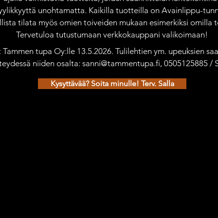
yylikkyyttä unohtamatta. Kaikilla tuotteilla on Avainlippu-tunn
ista tilata myös omien toiveiden mukaan esimerkiksi omilla te
Tervetuloa tutustumaan verkkokauppani valikoimaan!
ät Tammen tupa Oy:lle 13.5.2026. Tulilehtien ym. upeuksien saat
teydessä niiden osalta: sanni@tammentupa.fi, 0505125885 /
Kysyttävää? Soita minulle! Terv. Salla