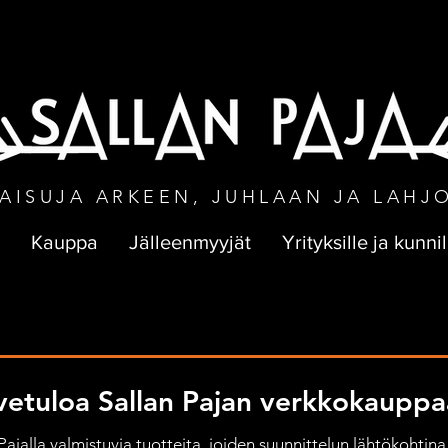
NEN TOIMITUS VÄHINTÄÄN 50 € TILA
AISUJA ARKEEN, JUHLAAN JA LAHJ
Kauppa
Jälleenmyyjät
Yrityksille ja kunnil
vetuloa Sallan Pajan verkkokauppa
jalla valmistuvia tuotteita, joiden suunnittelun lähtökohtina 