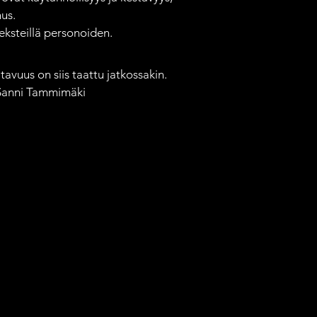
us.

ksteillä personoiden.

avuus on siis taattu jatkossakin. 
 Sanni Tammimäki