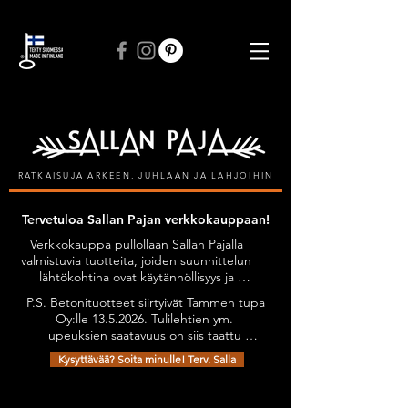
ILMAINEN TOIMITUS VÄHINTÄÄN 50 € TILAUKSIIN
RATKAISUJA ARKEEN, JUHLAAN JA LAHJOIHIN
Tervetuloa Sallan Pajan verkkokauppaan!
Verkkokauppa pullollaan Sallan Pajalla 
valmistuvia tuotteita, joiden suunnittelun 
lähtökohtina ovat käytännöllisyys ja 
kestävyys, tyylikkyyttä unohtamatta. 
P.S. Betonituotteet siirtyivät Tammen tupa 
Kaikilla tuotteilla on Avainlippu-tunnus.

Oy:lle 13.5.2026. Tulilehtien ym. 
Tuotteita on mahdollista tilata myös 
upeuksien saatavuus on siis taattu 
omien toiveiden mukaan esimerkiksi 
jatkossakin. Olethan yhteydessä niiden 
omilla teksteillä personoiden.

Kysyttävää? Soita minulle! Terv. Salla
osalta: sanni@tammentupa.fi, 0505125885 
Tervetuloa tutustumaan verkkokauppani 
/ Sanni Tammimäki
Kauppa
/
Kokkaajan kintaat
valikoimaan!