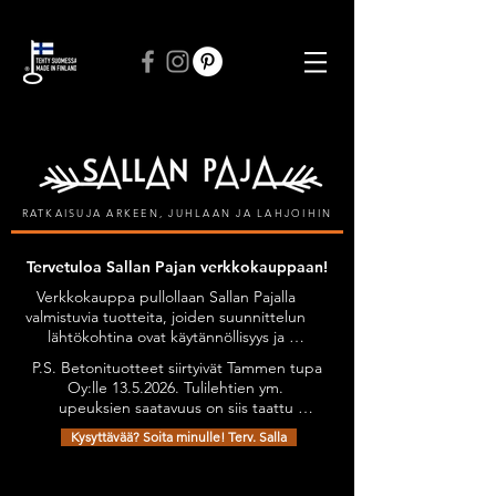
ILMAINEN TOIMITUS VÄHINTÄÄN 50 € TILAUKSIIN
RATKAISUJA ARKEEN, JUHLAAN JA LAHJOIHIN
Tervetuloa Sallan Pajan verkkokauppaan!
Verkkokauppa pullollaan Sallan Pajalla 
valmistuvia tuotteita, joiden suunnittelun 
lähtökohtina ovat käytännöllisyys ja 
kestävyys, tyylikkyyttä unohtamatta. 
P.S. Betonituotteet siirtyivät Tammen tupa 
Kaikilla tuotteilla on Avainlippu-tunnus.

Oy:lle 13.5.2026. Tulilehtien ym. 
Tuotteita on mahdollista tilata myös 
upeuksien saatavuus on siis taattu 
omien toiveiden mukaan esimerkiksi 
jatkossakin. Olethan yhteydessä niiden 
omilla teksteillä personoiden.

Kysyttävää? Soita minulle! Terv. Salla
osalta: sanni@tammentupa.fi, 0505125885 
Tervetuloa tutustumaan verkkokauppani 
/ Sanni Tammimäki
Kauppa
/
Otso & Repo-tuotteet
valikoimaan!