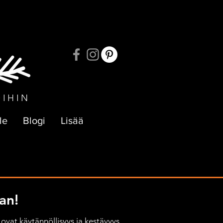
UKSIIN
OIHIN
le
Blogi
Lisää
an!
ovat käytännöllisyys ja kestävyys, 