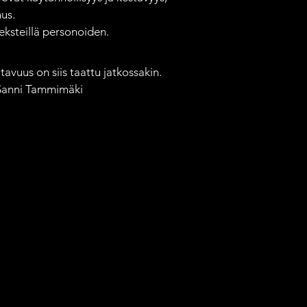
us.

ksteillä personoiden.

avuus on siis taattu jatkossakin. 
 Sanni Tammimäki