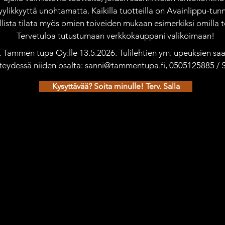
yylikkyyttä unohtamatta. Kaikilla tuotteilla on Avainlippu-tunn
ista tilata myös omien toiveiden mukaan esimerkiksi omilla te
Tervetuloa tutustumaan verkkokauppani valikoimaan!
ät Tammen tupa Oy:lle 13.5.2026. Tulilehtien ym. upeuksien saat
teydessä niiden osalta: sanni@tammentupa.fi, 0505125885 /
Kysyttävää? Soita minulle! Terv. Salla