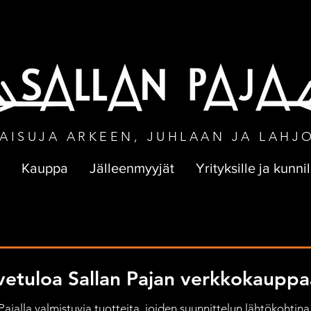
NEN TOIMITUS VÄHINTÄÄN 50 € TILA
AISUJA ARKEEN, JUHLAAN JA LAHJ
Kauppa
Jälleenmyyjät
Yrityksille ja kunnil
vetuloa Sallan Pajan verkkokauppa
jalla valmistuvia tuotteita, joiden suunnittelun lähtökohtina 