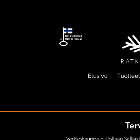
ILMAI
RATK
Etusivu
Tuotteet
Ter
Verkkokauppa pullollaan Sallan Pa