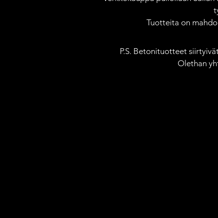
t
Tuotteita on mahdoll
P.S. Betonituotteet siirtyiv
Olethan yh
Olemme pahoillamme, pyydettyä tuotetta ei ole saatavilla
Tilini
Seuraa tilauksia
Suosikit
Ostoskori
Lahjakortit
Näytä hinnat valuutassa:
EUR