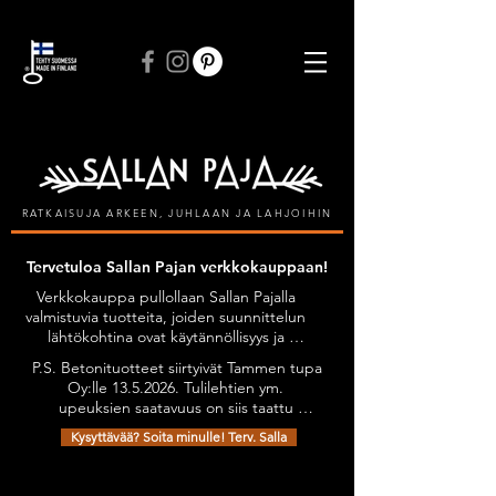
ILMAINEN TOIMITUS VÄHINTÄÄN 50 € TILAUKSIIN
RATKAISUJA ARKEEN, JUHLAAN JA LAHJOIHIN
Tervetuloa Sallan Pajan verkkokauppaan!
Verkkokauppa pullollaan Sallan Pajalla 
valmistuvia tuotteita, joiden suunnittelun 
lähtökohtina ovat käytännöllisyys ja 
kestävyys, tyylikkyyttä unohtamatta. 
P.S. Betonituotteet siirtyivät Tammen tupa 
Kaikilla tuotteilla on Avainlippu-tunnus.

Oy:lle 13.5.2026. Tulilehtien ym. 
Tuotteita on mahdollista tilata myös 
upeuksien saatavuus on siis taattu 
omien toiveiden mukaan esimerkiksi 
jatkossakin. Olethan yhteydessä niiden 
omilla teksteillä personoiden.

Kysyttävää? Soita minulle! Terv. Salla
osalta: sanni@tammentupa.fi, 0505125885 
Tervetuloa tutustumaan verkkokauppani 
/ Sanni Tammimäki
Olemme pahoillamme, pyydettyä tuotetta ei ole saatavilla
valikoimaan!