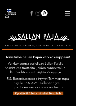
ILMAINEN TOIMITUS VÄHINTÄÄN 50 € TILAUKSIIN
RATKAISUJA ARKEEN, JUHLAAN JA LAHJOIHIN
Tervetuloa Sallan Pajan verkkokauppaan!
Verkkokauppa pullollaan Sallan Pajalla 
valmistuvia tuotteita, joiden suunnittelun 
lähtökohtina ovat käytännöllisyys ja 
kestävyys, tyylikkyyttä unohtamatta. 
P.S. Betonituotteet siirtyivät Tammen tupa 
Kaikilla tuotteilla on Avainlippu-tunnus.

Oy:lle 13.5.2026. Tulilehtien ym. 
Tuotteita on mahdollista tilata myös 
upeuksien saatavuus on siis taattu 
omien toiveiden mukaan esimerkiksi 
jatkossakin. Olethan yhteydessä niiden 
omilla teksteillä personoiden.

Kysyttävää? Soita minulle! Terv. Salla
osalta: sanni@tammentupa.fi, 0505125885 
Tervetuloa tutustumaan verkkokauppani 
/ Sanni Tammimäki
Olemme pahoillamme, pyydettyä tuotetta ei ole saatavilla
valikoimaan!