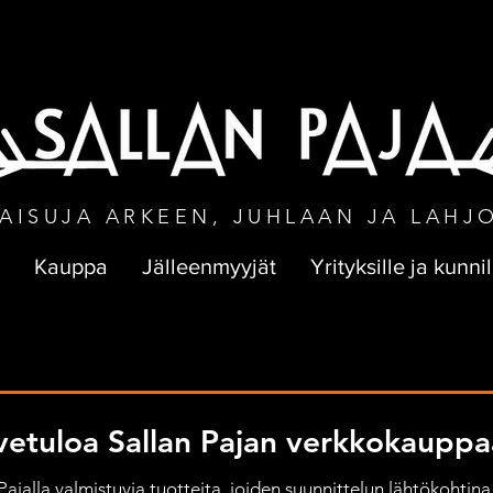
NEN TOIMITUS VÄHINTÄÄN 50 € TILA
AISUJA ARKEEN, JUHLAAN JA LAHJ
Kauppa
Jälleenmyyjät
Yrityksille ja kunnil
vetuloa Sallan Pajan verkkokauppa
jalla valmistuvia tuotteita, joiden suunnittelun lähtökohtina 