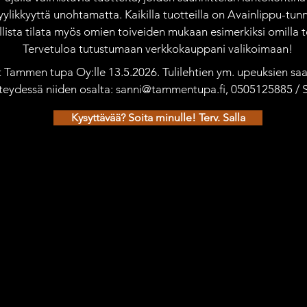
yylikkyyttä unohtamatta. Kaikilla tuotteilla on Avainlippu-tunn
ista tilata myös omien toiveiden mukaan esimerkiksi omilla te
Tervetuloa tutustumaan verkkokauppani valikoimaan!
ät Tammen tupa Oy:lle 13.5.2026. Tulilehtien ym. upeuksien saat
teydessä niiden osalta: sanni@tammentupa.fi, 0505125885 /
Kysyttävää? Soita minulle! Terv. Salla