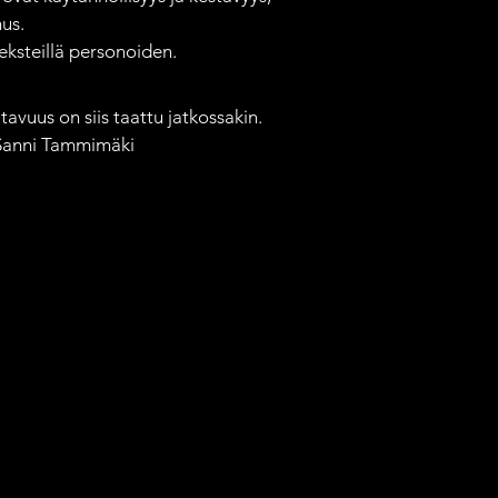
us.

ksteillä personoiden.

avuus on siis taattu jatkossakin. 
 Sanni Tammimäki