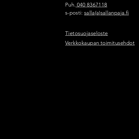
Puh.
040 8367118
s-posti:
salla(a)sallanpaja.fi
Tietosuojaseloste
Verkkokaupan toimitusehdot