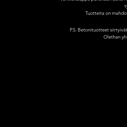
t
Tuotteita on mahdoll
P.S. Betonituotteet siirtyiv
Olethan yh
Kauppa
/
Taskupatalaput
/
Pannumyssyt