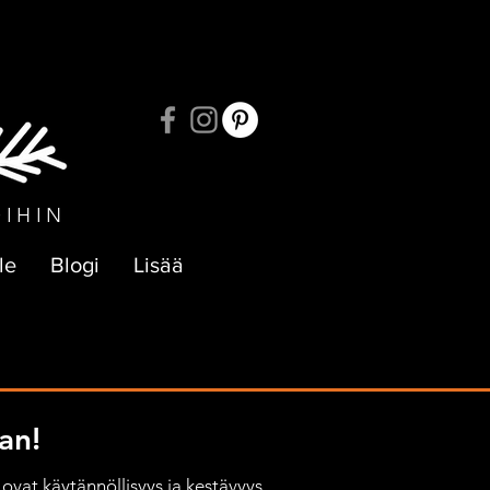
UKSIIN
OIHIN
le
Blogi
Lisää
an!
ovat käytännöllisyys ja kestävyys, 