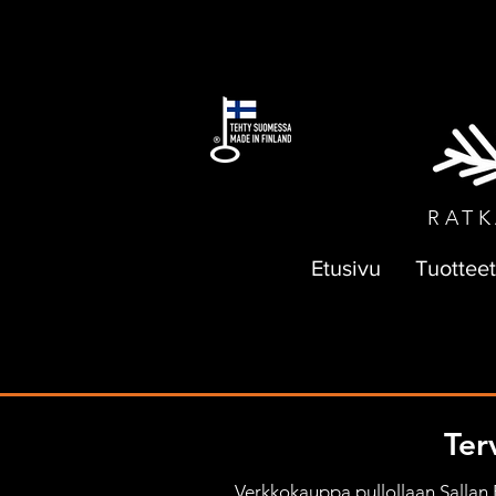
ILMAI
RATK
Etusivu
Tuotteet
Ter
Verkkokauppa pullollaan Sallan Pa