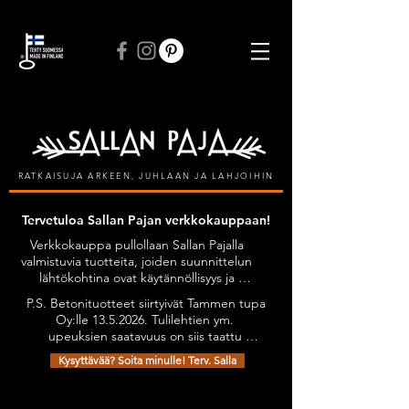
ILMAINEN TOIMITUS VÄHINTÄÄN 50 € TILAUKSIIN
RATKAISUJA ARKEEN, JUHLAAN JA LAHJOIHIN
Tervetuloa Sallan Pajan verkkokauppaan!
Verkkokauppa pullollaan Sallan Pajalla 
valmistuvia tuotteita, joiden suunnittelun 
lähtökohtina ovat käytännöllisyys ja 
kestävyys, tyylikkyyttä unohtamatta. 
P.S. Betonituotteet siirtyivät Tammen tupa 
Kaikilla tuotteilla on Avainlippu-tunnus.

Oy:lle 13.5.2026. Tulilehtien ym. 
Tuotteita on mahdollista tilata myös 
upeuksien saatavuus on siis taattu 
omien toiveiden mukaan esimerkiksi 
jatkossakin. Olethan yhteydessä niiden 
omilla teksteillä personoiden.

Kysyttävää? Soita minulle! Terv. Salla
osalta: sanni@tammentupa.fi, 0505125885 
Tervetuloa tutustumaan verkkokauppani 
/ Sanni Tammimäki
Kauppa
/
Kokkaajan kintaat
valikoimaan!