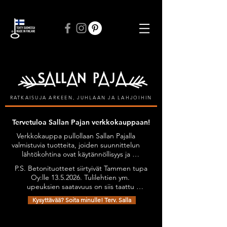
ILMAINEN TOIMITUS VÄHINTÄÄN 50 € TILAUKSIIN
RATKAISUJA ARKEEN, JUHLAAN JA LAHJOIHIN
Tervetuloa Sallan Pajan verkkokauppaan!
Verkkokauppa pullollaan Sallan Pajalla 
valmistuvia tuotteita, joiden suunnittelun 
lähtökohtina ovat käytännöllisyys ja 
kestävyys, tyylikkyyttä unohtamatta. 
P.S. Betonituotteet siirtyivät Tammen tupa 
Kaikilla tuotteilla on Avainlippu-tunnus.

Oy:lle 13.5.2026. Tulilehtien ym. 
Tuotteita on mahdollista tilata myös 
upeuksien saatavuus on siis taattu 
omien toiveiden mukaan esimerkiksi 
jatkossakin. Olethan yhteydessä niiden 
omilla teksteillä personoiden.

Kysyttävää? Soita minulle! Terv. Salla
osalta: sanni@tammentupa.fi, 0505125885 
Tervetuloa tutustumaan verkkokauppani 
/ Sanni Tammimäki
Kauppa
/
Taskupatalaput
/
Pannumyssyt
valikoimaan!