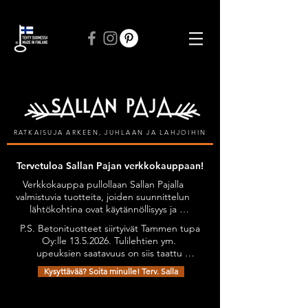
ILMAINEN TOIMITUS VÄHINTÄÄN 50 € TILAUKSIIN
RATKAISUJA ARKEEN, JUHLAAN JA LAHJOIHIN
Tervetuloa Sallan Pajan verkkokauppaan!
Verkkokauppa pullollaan Sallan Pajalla 
valmistuvia tuotteita, joiden suunnittelun 
lähtökohtina ovat käytännöllisyys ja 
kestävyys, tyylikkyyttä unohtamatta. 
P.S. Betonituotteet siirtyivät Tammen tupa 
Kaikilla tuotteilla on Avainlippu-tunnus.

Oy:lle 13.5.2026. Tulilehtien ym. 
Tuotteita on mahdollista tilata myös 
upeuksien saatavuus on siis taattu 
omien toiveiden mukaan esimerkiksi 
jatkossakin. Olethan yhteydessä niiden 
omilla teksteillä personoiden.

Kysyttävää? Soita minulle! Terv. Salla
osalta: sanni@tammentupa.fi, 0505125885 
Tervetuloa tutustumaan verkkokauppani 
/ Sanni Tammimäki
Takaisin katalogiin
valikoimaan!