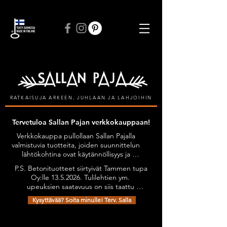
ILMAINEN TOIMITUS VÄHINTÄÄN 50 € TILAUKSIIN
RATKAISUJA ARKEEN, JUHLAAN JA LAHJOIHIN
Tervetuloa Sallan Pajan verkkokauppaan!
Verkkokauppa pullollaan Sallan Pajalla 
valmistuvia tuotteita, joiden suunnittelun 
lähtökohtina ovat käytännöllisyys ja 
kestävyys, tyylikkyyttä unohtamatta. 
P.S. Betonituotteet siirtyivät Tammen tupa 
Kaikilla tuotteilla on Avainlippu-tunnus.

Oy:lle 13.5.2026. Tulilehtien ym. 
Tuotteita on mahdollista tilata myös 
upeuksien saatavuus on siis taattu 
omien toiveiden mukaan esimerkiksi 
jatkossakin. Olethan yhteydessä niiden 
omilla teksteillä personoiden.

Kysyttävää? Soita minulle! Terv. Salla
osalta: sanni@tammentupa.fi, 0505125885 
Tervetuloa tutustumaan verkkokauppani 
/ Sanni Tammimäki
Takaisin katalogiin
valikoimaan!