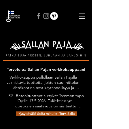
ILMAINEN TOIMITUS VÄHINTÄÄN 50 € TILAUKSIIN
RATKAISUJA ARKEEN, JUHLAAN JA LAHJOIHIN
Tervetuloa Sallan Pajan verkkokauppaan!
Verkkokauppa pullollaan Sallan Pajalla 
valmistuvia tuotteita, joiden suunnittelun 
lähtökohtina ovat käytännöllisyys ja 
kestävyys, tyylikkyyttä unohtamatta. 
P.S. Betonituotteet siirtyivät Tammen tupa 
Kaikilla tuotteilla on Avainlippu-tunnus.

Oy:lle 13.5.2026. Tulilehtien ym. 
Tuotteita on mahdollista tilata myös 
upeuksien saatavuus on siis taattu 
omien toiveiden mukaan esimerkiksi 
jatkossakin. Olethan yhteydessä niiden 
omilla teksteillä personoiden.

Kysyttävää? Soita minulle! Terv. Salla
osalta: sanni@tammentupa.fi, 0505125885 
Tervetuloa tutustumaan verkkokauppani 
/ Sanni Tammimäki
Takaisin katalogiin
valikoimaan!