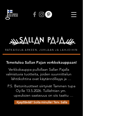
ILMAINEN TOIMITUS VÄHINTÄÄN 50 € TILAUKSIIN
RATKAISUJA ARKEEN, JUHLAAN JA LAHJOIHIN
Tervetuloa Sallan Pajan verkkokauppaan!
Verkkokauppa pullollaan Sallan Pajalla 
valmistuvia tuotteita, joiden suunnittelun 
lähtökohtina ovat käytännöllisyys ja 
kestävyys, tyylikkyyttä unohtamatta. 
P.S. Betonituotteet siirtyivät Tammen tupa 
Kaikilla tuotteilla on Avainlippu-tunnus.

Oy:lle 13.5.2026. Tulilehtien ym. 
Tuotteita on mahdollista tilata myös 
upeuksien saatavuus on siis taattu 
omien toiveiden mukaan esimerkiksi 
jatkossakin. Olethan yhteydessä niiden 
omilla teksteillä personoiden.

Kysyttävää? Soita minulle! Terv. Salla
osalta: sanni@tammentupa.fi, 0505125885 
Tervetuloa tutustumaan verkkokauppani 
/ Sanni Tammimäki
Takaisin katalogiin
valikoimaan!