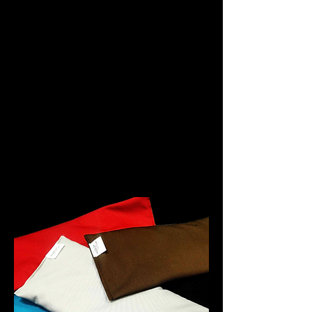
tapaan lämmittää mikrossa (reilu
minuutti riittää) tai sitten tämä
kannattaakin säilyttää pakastimessa
kylmäpakkauksena. Tästä tulee
pakastimessa juuri sopivan viileä,
mutta ei yhtä jäätävän kylmä kuin
jääpusseista.
Viileä Mini-Lämpökamu on miellyttävä
laittaa esimerkiksi päänsärkyiselle
otsalle tai pieniin tapaturmiin milloin
minnekin.
Kaikkia Lämpökamuja saa 9 eri värissä.