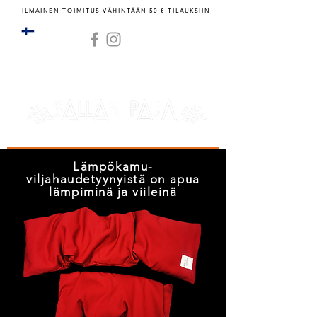
ILMAINEN TOIMITUS VÄHINTÄÄN 50 € TILAUKSIIN
RATKAISUJA ARKEEN, JUHLAAN JA LAHJOIHIN
Lämpökamu-
viljahaudetyynyistä on apua
lämpiminä ja viileinä