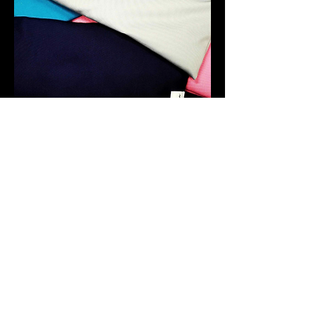
Pestävä päällinen
Kahdessa isommassa Lämpökamun
koossa on erillinen konepestävä
päällinen. Tämä on kiva, kun
tuotetta pidetään iholla... ja aina
saattaa myös jotain ihan vaikka
kaatua päälle 😉
Konepesu 60 asteessa.