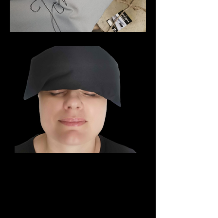
Mini-Lämpökamu on näppärä
säilyttää
kotona pakastimessa
Mini-Lämpökamun voi isosisarustensa