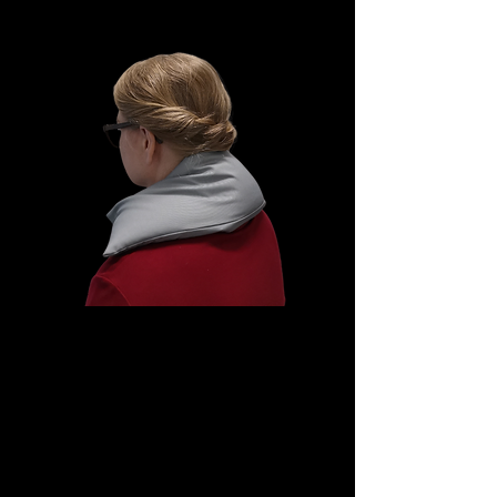
kaksi kiloa.
Lyhyempi Lämpökamu
niska-hartioille
Lämmin Lämpökamu rentouttaa ja
lämmittää vilukissoja. Tämän
viljahaudepussin voi laittaa harteille
vaikka istuessa aamiaispöydässä tai
naputellessa läppäriä.