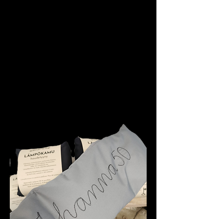
Lämpö auttaa monille myös
kuukautiskivuissa alavatsalla tai -
selällä.
Palelevat varpaat saa myös nopeasti
lämpimäksi Lämpökamun päällä.
Tämän Lämpökamun mitat ovat 50 x
15 cm. Ja paino reilun kilon.
Lämpökamua saa myös personoituna
omalla tekstillä. Näin tuotteesta saa
myös kivan lahjan ystävälle ❤️