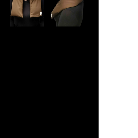
Pitkä Lämpökamu niska-
hartioille ja rintalihaksille
Lämmintä jumissa oleville lihaksille!
Pitkä Lämpökamu on mitoiltaan 15 x
90 cm ja näin riittää niskaan, hartioille
ja rintalihaksille asti.
Lämpökamut lämpiävät nopeasti
mikrossa, hiukan koon mukaan. Tämä
isoin saa olla lämmittelemässä noin 3-
4 minuuttia ja tämän jälkeen lämpö
pysyy haudetyynyssä pitkän aikaa.
Pitkä Lämpökamu painaa vähän yli