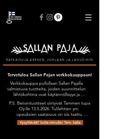
ILMAINEN TOIMITUS VÄHINTÄÄN 50 € TILAUKSIIN
RATKAISUJA ARKEEN, JUHLAAN JA LAHJOIHIN
Tervetuloa Sallan Pajan verkkokauppaan!
Verkkokauppa pullollaan Sallan Pajalla 
valmistuvia tuotteita, joiden suunnittelun 
lähtökohtina ovat käytännöllisyys ja 
kestävyys, tyylikkyyttä unohtamatta. 
P.S. Betonituotteet siirtyivät Tammen tupa 
Kaikilla tuotteilla on Avainlippu-tunnus.

Oy:lle 13.5.2026. Tulilehtien ym. 
Tuotteita on mahdollista tilata myös 
upeuksien saatavuus on siis taattu 
omien toiveiden mukaan esimerkiksi 
jatkossakin. Olethan yhteydessä niiden 
omilla teksteillä personoiden.

Kysyttävää? Soita minulle! Terv. Salla
osalta: sanni@tammentupa.fi, 0505125885 
Tervetuloa tutustumaan verkkokauppani 
/ Sanni Tammimäki
Kauppa
/
Kattilakätköt
valikoimaan!