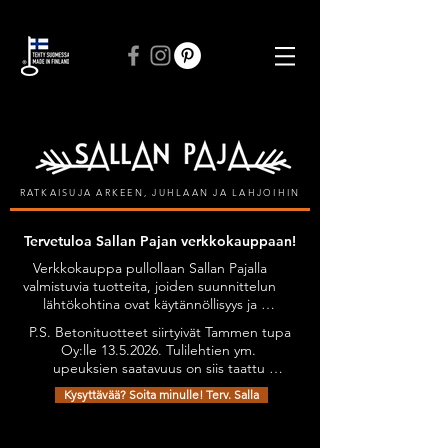
ILMAINEN TOIMITUS VÄHINTÄÄN 50 € TILAUKSIIN
RATKAISUJA ARKEEN, JUHLAAN JA LAHJOIHIN
Tervetuloa Sallan Pajan verkkokauppaan!
Verkkokauppa pullollaan Sallan Pajalla 
valmistuvia tuotteita, joiden suunnittelun 
lähtökohtina ovat käytännöllisyys ja 
kestävyys, tyylikkyyttä unohtamatta. 
P.S. Betonituotteet siirtyivät Tammen tupa 
Kaikilla tuotteilla on Avainlippu-tunnus.

Oy:lle 13.5.2026. Tulilehtien ym. 
Tuotteita on mahdollista tilata myös 
upeuksien saatavuus on siis taattu 
omien toiveiden mukaan esimerkiksi 
jatkossakin. Olethan yhteydessä niiden 
omilla teksteillä personoiden.

Kysyttävää? Soita minulle! Terv. Salla
osalta: sanni@tammentupa.fi, 0505125885 
Tervetuloa tutustumaan verkkokauppani 
/ Sanni Tammimäki
Kauppa
/
Kattilakätköt
valikoimaan!