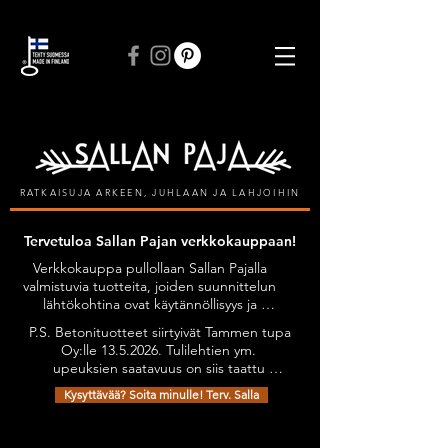
ILMAINEN TOIMITUS VÄHINTÄÄN 50 € TILAUKSIIN
RATKAISUJA ARKEEN, JUHLAAN JA LAHJOIHIN
Tervetuloa Sallan Pajan verkkokauppaan!
Verkkokauppa pullollaan Sallan Pajalla 
valmistuvia tuotteita, joiden suunnittelun 
lähtökohtina ovat käytännöllisyys ja 
kestävyys, tyylikkyyttä unohtamatta. 
P.S. Betonituotteet siirtyivät Tammen tupa 
Kaikilla tuotteilla on Avainlippu-tunnus.

Oy:lle 13.5.2026. Tulilehtien ym. 
Tuotteita on mahdollista tilata myös 
upeuksien saatavuus on siis taattu 
omien toiveiden mukaan esimerkiksi 
jatkossakin. Olethan yhteydessä niiden 
omilla teksteillä personoiden.

Kysyttävää? Soita minulle! Terv. Salla
osalta: sanni@tammentupa.fi, 0505125885 
Tervetuloa tutustumaan verkkokauppani 
/ Sanni Tammimäki
Kauppa
/
Kipupiilot
valikoimaan!