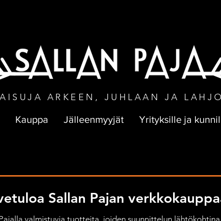
NEN TOIMITUS VÄHINTÄÄN 50 € TILA
AISUJA ARKEEN, JUHLAAN JA LAHJ
Kauppa
Jälleenmyyjät
Yrityksille ja kunnil
vetuloa Sallan Pajan verkkokauppa
jalla valmistuvia tuotteita, joiden suunnittelun lähtökohtina 