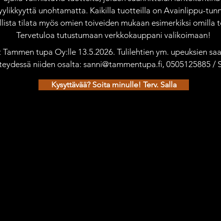
yylikkyyttä unohtamatta. Kaikilla tuotteilla on Avainlippu-tunn
ista tilata myös omien toiveiden mukaan esimerkiksi omilla te
Tervetuloa tutustumaan verkkokauppani valikoimaan!
ät Tammen tupa Oy:lle 13.5.2026. Tulilehtien ym. upeuksien saat
teydessä niiden osalta: sanni@tammentupa.fi, 0505125885 /
Kysyttävää? Soita minulle! Terv. Salla