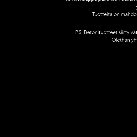
t
Tuotteita on mahdoll
P.S. Betonituotteet siirtyiv
Olethan yh
Kauppa
/
Taskupatalaput
/
Pannumyssyt