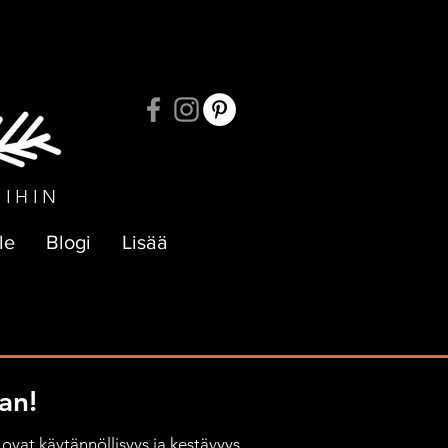
UKSIIN
OIHIN
le
Blogi
Lisää
an!
ovat käytännöllisyys ja kestävyys, 