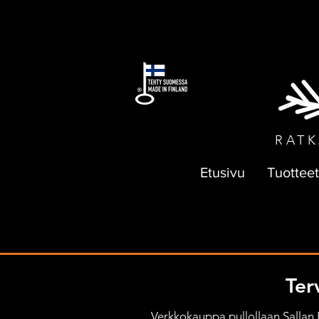
ILMAI
RATK
Etusivu
Tuotteet
Ter
Verkkokauppa pullollaan Sallan Pa