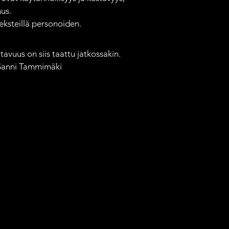
us.

ksteillä personoiden.

avuus on siis taattu jatkossakin. 
 Sanni Tammimäki