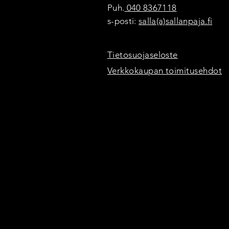
Puh.
040 8367118
s-posti:
salla(a)sallanpaja.fi
Tietosuojaseloste
Verkkokaupan toimitusehdot