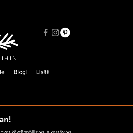
UKSIIN
OIHIN
le
Blogi
Lisää
an!
ovat käytännöllisyys ja kestävyys, 