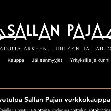
NEN TOIMITUS VÄHINTÄÄN 50 € TILA
AISUJA ARKEEN, JUHLAAN JA LAHJ
Kauppa
Jälleenmyyjät
Yrityksille ja kunnil
vetuloa Sallan Pajan verkkokauppa
jalla valmistuvia tuotteita, joiden suunnittelun lähtökohtina 