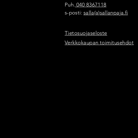
Puh.
040 8367118
s-posti:
salla(a)sallanpaja.fi
Tietosuojaseloste
Verkkokaupan toimitusehdot