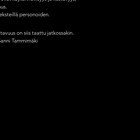
us.

ksteillä personoiden.

avuus on siis taattu jatkossakin. 
 Sanni Tammimäki