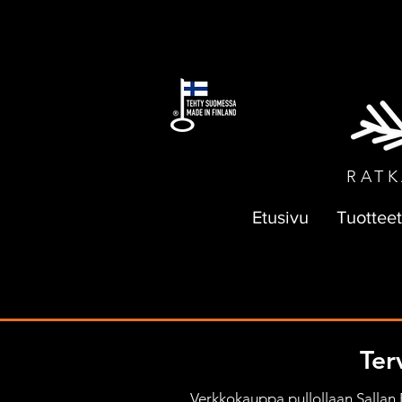
ILMAI
RATK
Etusivu
Tuotteet
Ter
Verkkokauppa pullollaan Sallan Pa