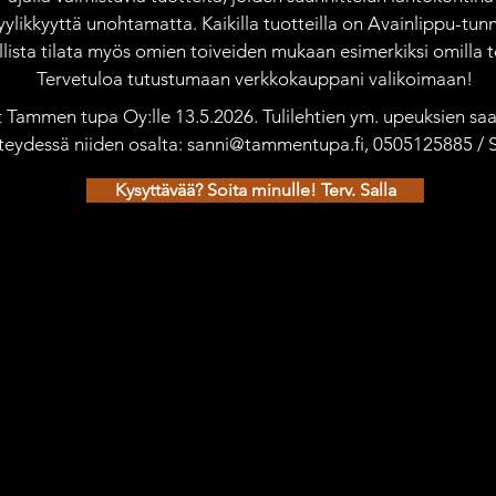
yylikkyyttä unohtamatta. Kaikilla tuotteilla on Avainlippu-tunn
ista tilata myös omien toiveiden mukaan esimerkiksi omilla te
Tervetuloa tutustumaan verkkokauppani valikoimaan!
ät Tammen tupa Oy:lle 13.5.2026. Tulilehtien ym. upeuksien saat
teydessä niiden osalta: sanni@tammentupa.fi, 0505125885 /
Kysyttävää? Soita minulle! Terv. Salla