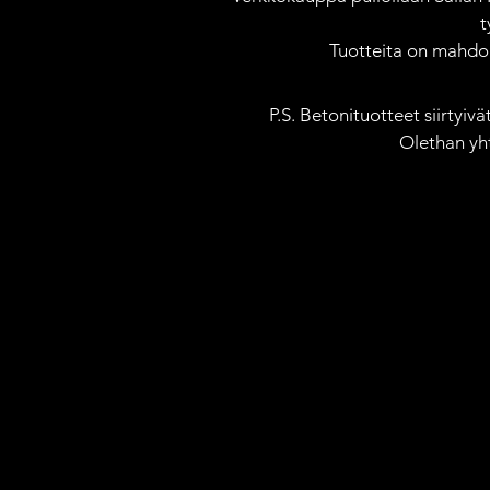
t
Tuotteita on mahdoll
P.S. Betonituotteet siirtyiv
Olethan yh
Takaisin katalogiin