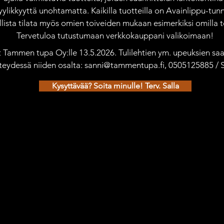
yylikkyyttä unohtamatta. Kaikilla tuotteilla on Avainlippu-tunn
ista tilata myös omien toiveiden mukaan esimerkiksi omilla te
Tervetuloa tutustumaan verkkokauppani valikoimaan!
ät Tammen tupa Oy:lle 13.5.2026. Tulilehtien ym. upeuksien saat
teydessä niiden osalta: sanni@tammentupa.fi, 0505125885 /
Kysyttävää? Soita minulle! Terv. Salla