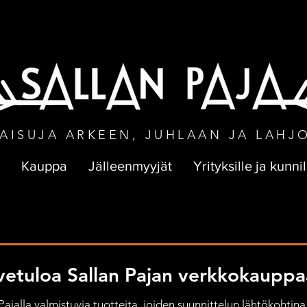
NEN TOIMITUS VÄHINTÄÄN 50 € TILA
AISUJA ARKEEN, JUHLAAN JA LAHJ
Kauppa
Jälleenmyyjät
Yrityksille ja kunnil
vetuloa Sallan Pajan verkkokauppa
jalla valmistuvia tuotteita, joiden suunnittelun lähtökohtina 