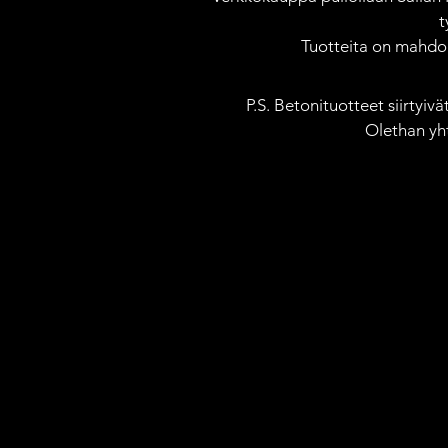
t
Tuotteita on mahdoll
P.S. Betonituotteet siirtyiv
Olethan yh
Kauppa
/
Taskupatalaput
/
Pannumyssyt