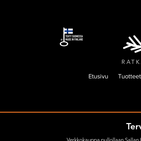
ILMAI
RATK
Etusivu
Tuotteet
Ter
Verkkokauppa pullollaan Sallan Pa