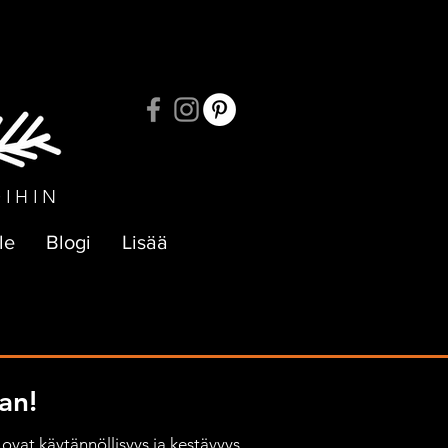
UKSIIN
OIHIN
le
Blogi
Lisää
an!
ovat käytännöllisyys ja kestävyys, 