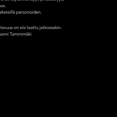
us.

ksteillä personoiden.

avuus on siis taattu jatkossakin. 
 Sanni Tammimäki