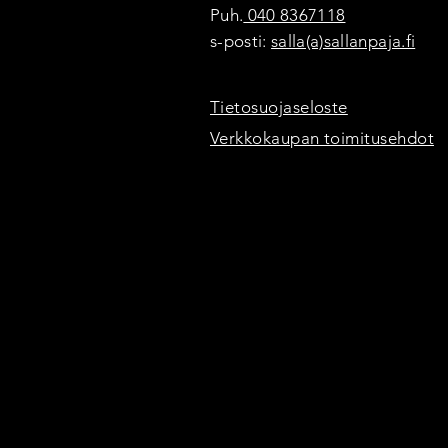
Puh.
040 8367118
s-posti:
salla(a)sallanpaja.fi
Tietosuojaseloste
Verkkokaupan toimitusehdot