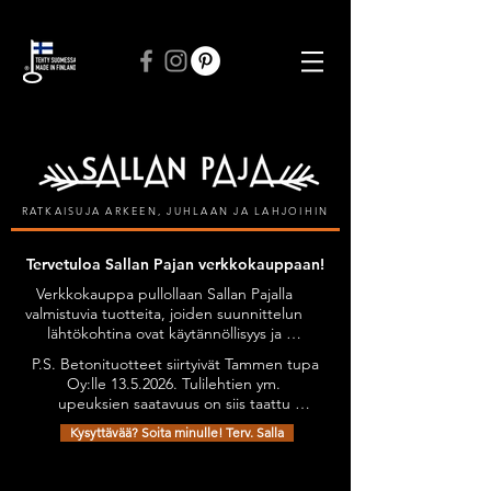
ILMAINEN TOIMITUS VÄHINTÄÄN 50 € TILAUKSIIN
RATKAISUJA ARKEEN, JUHLAAN JA LAHJOIHIN
Tervetuloa Sallan Pajan verkkokauppaan!
Verkkokauppa pullollaan Sallan Pajalla 
valmistuvia tuotteita, joiden suunnittelun 
lähtökohtina ovat käytännöllisyys ja 
kestävyys, tyylikkyyttä unohtamatta. 
P.S. Betonituotteet siirtyivät Tammen tupa 
Kaikilla tuotteilla on Avainlippu-tunnus.

Oy:lle 13.5.2026. Tulilehtien ym. 
Tuotteita on mahdollista tilata myös 
upeuksien saatavuus on siis taattu 
omien toiveiden mukaan esimerkiksi 
jatkossakin. Olethan yhteydessä niiden 
omilla teksteillä personoiden.

Kysyttävää? Soita minulle! Terv. Salla
osalta: sanni@tammentupa.fi, 0505125885 
Tervetuloa tutustumaan verkkokauppani 
/ Sanni Tammimäki
Toimituskulut vain 4,90 €
valikoimaan!