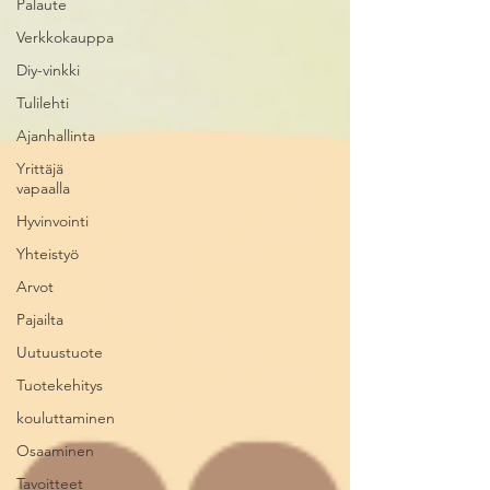
Palaute
Verkkokauppa
Diy-vinkki
Tulilehti
Ajanhallinta
Yrittäjä
vapaalla
Hyvinvointi
Yhteistyö
Arvot
Pajailta
Uutuustuote
Tuotekehitys
kouluttaminen
Osaaminen
Tavoitteet