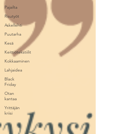
Pajailta
Risutyöt
Askellehti
Puutarha
Kesä
Keittiötekstiilit
Kokkaaminen
Lahjaidea
Black
Friday
Otan
kantaa
Yrittäjän
kriisi