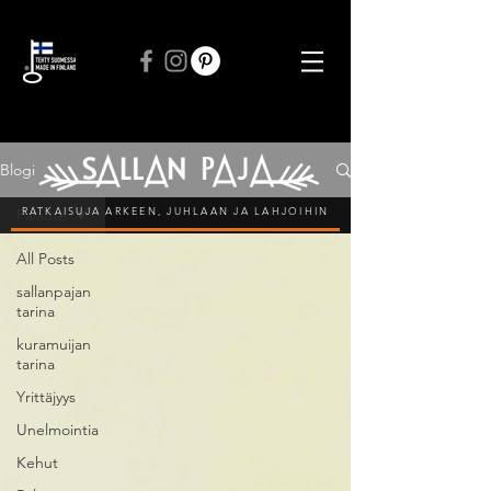
ILMAINEN TOIMITUS VÄHINTÄÄN 50 € TILAUKSIIN
Blogi
RATKAISUJA ARKEEN, JUHLAAN JA LAHJOIHIN
Palaute
All Posts
sallanpajan
tarina
kuramuijan
tarina
Yrittäjyys
Unelmointia
Kehut