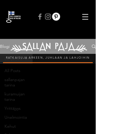
ILMAINEN TOIMITUS VÄHINTÄÄN 50 € TILAUKSIIN
Blogi
RATKAISUJA ARKEEN, JUHLAAN JA LAHJOIHIN
Lahjaidea
All Posts
sallanpajan
tarina
kuramuijan
tarina
Yrittäjyys
Unelmointia
Kehut