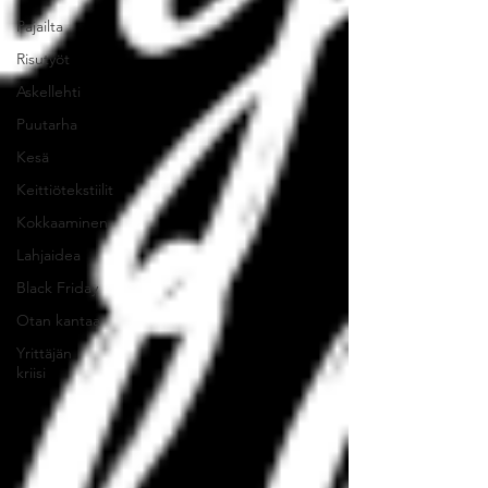
Pajailta
Risutyöt
Askellehti
Puutarha
Kesä
Keittiötekstiilit
Kokkaaminen
Lahjaidea
Black Friday
Otan kantaa
Yrittäjän
kriisi