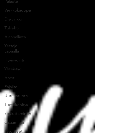
Palaute
Verkkokauppa
Diy-vinkki
Tulilehti
Ajanhallinta
Yrittäjä
vapaalla
Hyvinvointi
Yhteistyö
Arvot
Pajailta
Uutuustuote
Tuotekehitys
kouluttaminen
Osaaminen
Tavoitteet