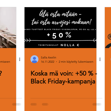
Salla Axelin
kemiseen
16.11.2022
2 min käytetty lukemiseen
?
Koska mä voin: +50 % -
Black Friday-kampanja