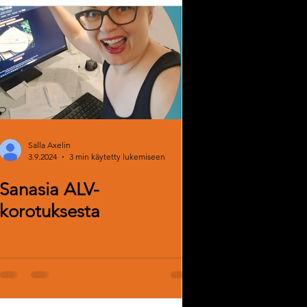
Pajailta
isutyöt
Askellehti
kantaa
Salla Axelin
3.9.2024
3 min käytetty lukemiseen
Sanasia ALV-
korotuksesta