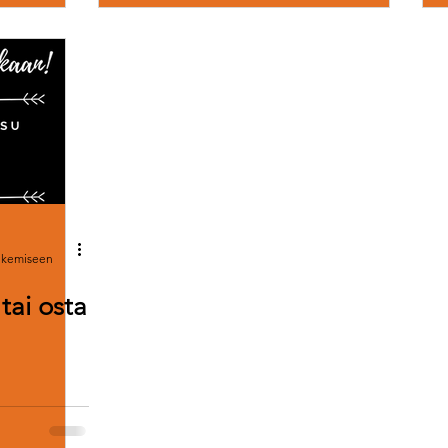
lukemiseen
tai osta