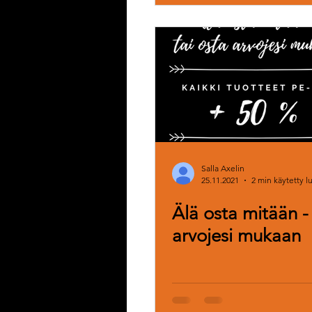
Salla Axelin
25.11.2021
2 min käytetty 
Älä osta mitään - 
arvojesi mukaan