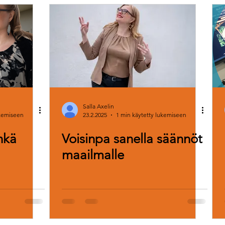
llinta
Yrittäjä vapaalla
Hyvinvointi
Yhteistyö
Arvot
kouluttaminen
Osaaminen
Tavoitteet
Pajailta
R
tiilit
Kokkaaminen
Lahjaidea
Black Friday
Otan 
Salla Axelin
ukemiseen
23.2.2025
1 min käytetty lukemiseen
nkä
Voisinpa sanella säännöt
maailmalle