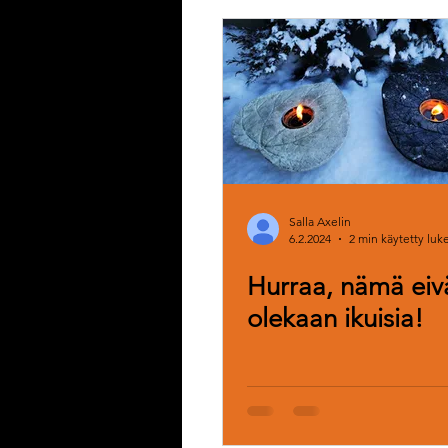
Salla Axelin
6.2.2024
2 min käytetty lu
Hurraa, nämä eiv
olekaan ikuisia!