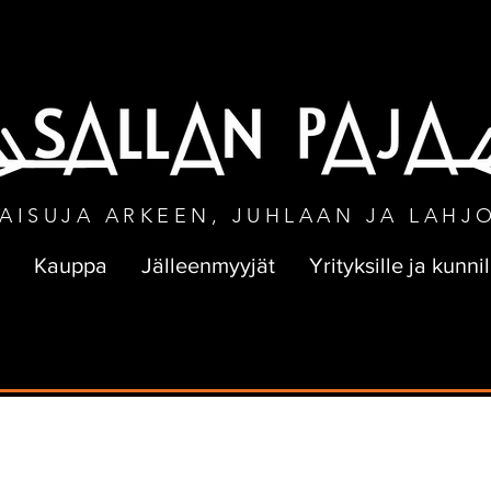
NEN TOIMITUS VÄHINTÄÄN 50 € TILA
AISUJA ARKEEN, JUHLAAN JA LAHJ
Kauppa
Jälleenmyyjät
Yrityksille ja kunnil
muijan tarina
Yrittäjyys
Unelmointia
Kehut
Palaut