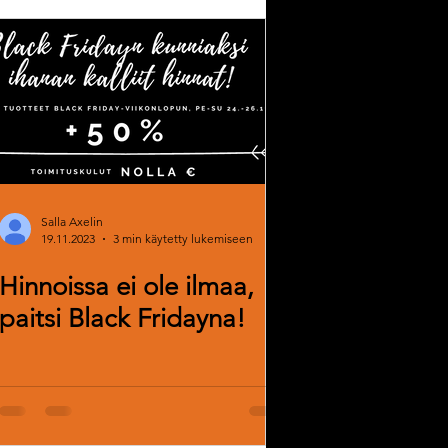
Salla Axelin
19.11.2023
3 min käytetty lukemiseen
Hinnoissa ei ole ilmaa,
paitsi Black Fridayna!