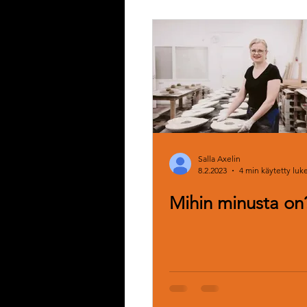
Salla Axelin
8.2.2023
4 min käytetty lu
Mihin minusta on