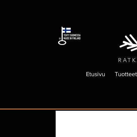
ILMAI
RATK
Etusivu
Tuotteet
All Posts
sallanpajan tarina
kura