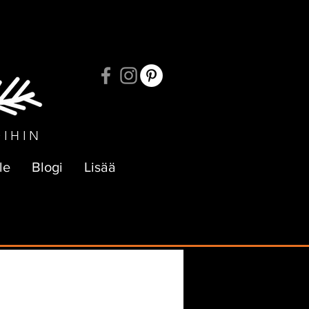
UKSIIN
OIHIN
le
Blogi
Lisää
e
Verkkokauppa