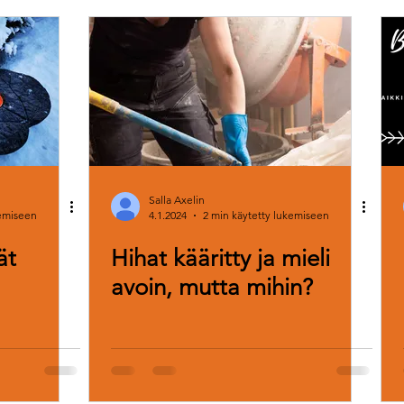
Salla Axelin
kemiseen
4.1.2024
2 min käytetty lukemiseen
ät
Hihat kääritty ja mieli
avoin, mutta mihin?