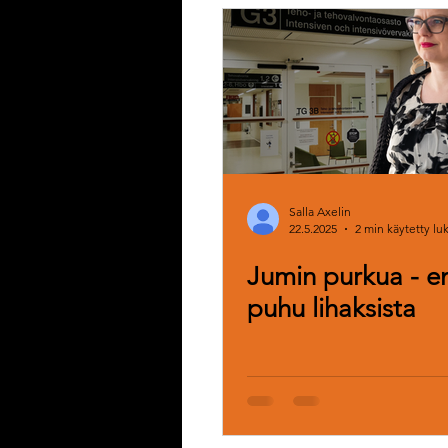
Diy-vinkki
Tulilehti
Ajanha
Uutuustuote
Tuotekehitys
Puutarha
Kesä
Keittiöteks
Salla Axelin
22.5.2025
2 min käytetty l
Jumin purkua - e
puhu lihaksista