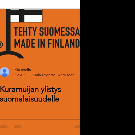
Salla Axelin
3.12.2021
2 min käytetty lukemiseen
Kuramuijan ylistys
suomalaisuudelle