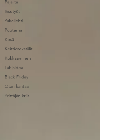
Pajailta
Risutyöt
Askellehti
Puutarha
Kesä
Keittiötekstiilit
Kokkaaminen
Lahjaidea
Black Friday
Otan kantaa
Yrittäjän kriisi