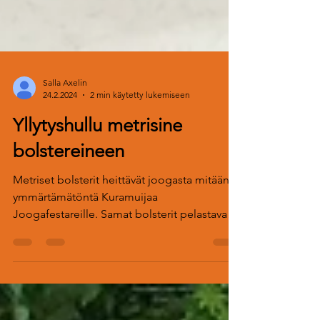
Salla Axelin
24.2.2024
2 min käytetty lukemiseen
Yllytyshullu metrisine
bolstereineen
Metriset bolsterit heittävät joogasta mitään
ymmärtämätöntä Kuramuijaa
Joogafestareille. Samat bolsterit pelastavat
jo Maria arkea joka päiv