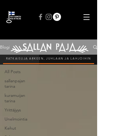
ILMAINEN TOIMITUS VÄHINTÄÄN 50 € TILAUKSIIN
Blogi
RATKAISUJA ARKEEN, JUHLAAN JA LAHJOIHIN
Uutuustuote
All Posts
sallanpajan
tarina
kuramuijan
tarina
Yrittäjyys
Unelmointia
Kehut