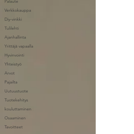
Palaute
Verkkokauppa
Diy-vinkki
Tulilehti
Ajanhallinta
Yrittäjä vapaalla
Hyvinvointi
Yhteistyö
Arvot
Pajailta
Uutuustuote
Tuotekehitys
kouluttaminen
Osaaminen
Tavoitteet