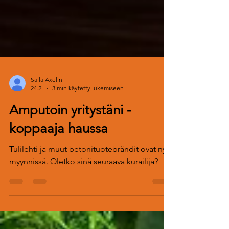
Salla Axelin
24.2.
3 min käytetty lukemiseen
Amputoin yritystäni -
koppaaja haussa
Tulilehti ja muut betonituotebrändit ovat nyt
myynnissä. Oletko sinä seuraava kurailija?