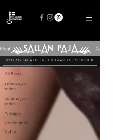
ILMAINEN TOIMITUS VÄHINTÄÄN 50 € TILAUKSIIN
Blogi
RATKAISUJA ARKEEN, JUHLAAN JA LAHJOIHIN
All Posts
All Posts
sallanpajan
tarina
kuramuijan
tarina
Yrittäjyys
Unelmointia
Kehut