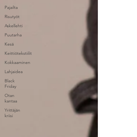
Pajailta
Risutyöt
Askellehti
Puutarha
Kesä
Keittiötekstiilit
Kokkaaminen
Lahjaidea
Black
Friday
Otan
kantaa
Yrittäjän
kriisi