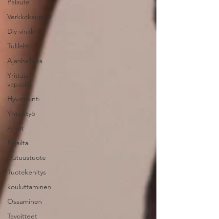
Palaute
Verkkokauppa
Diy-vinkki
Tulilehti
Ajanhallinta
Yrittäjä
vapaalla
Hyvinvointi
Yhteistyö
Arvot
Pajailta
Uutuustuote
Tuotekehitys
kouluttaminen
Osaaminen
Tavoitteet