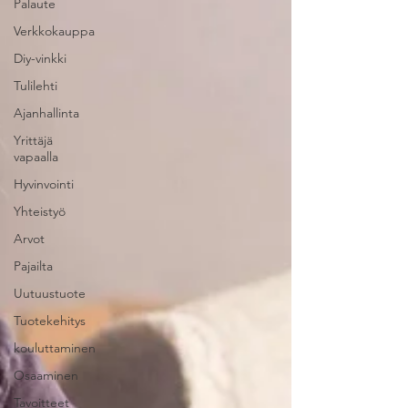
Palaute
Verkkokauppa
Diy-vinkki
Tulilehti
Ajanhallinta
Yrittäjä
vapaalla
Hyvinvointi
Yhteistyö
Arvot
Pajailta
Uutuustuote
Tuotekehitys
kouluttaminen
Osaaminen
Tavoitteet