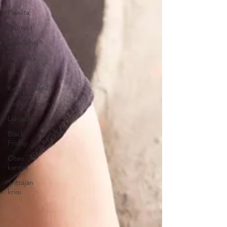
Pajailta
Risutyöt
Askellehti
Puutarha
Kesä
Keittiötekstiilit
Kokkaaminen
Lahjaidea
Black
Friday
Otan
kantaa
Yrittäjän
kriisi