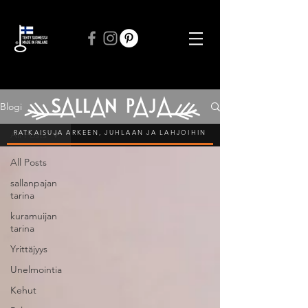
ILMAINEN TOIMITUS VÄHINTÄÄN 50 € TILAUKSIIN
Blogi
RATKAISUJA ARKEEN, JUHLAAN JA LAHJOIHIN
All Posts
All Posts
sallanpajan
tarina
kuramuijan
tarina
Yrittäjyys
Unelmointia
Kehut