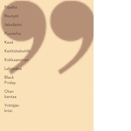
Pajailta
Risutyöt
Askellehti
Puutarha
Kesä
Keittiötekstiilit
Kokkaaminen
Lahjaidea
Black
Friday
Otan
kantaa
Yrittäjän
kriisi