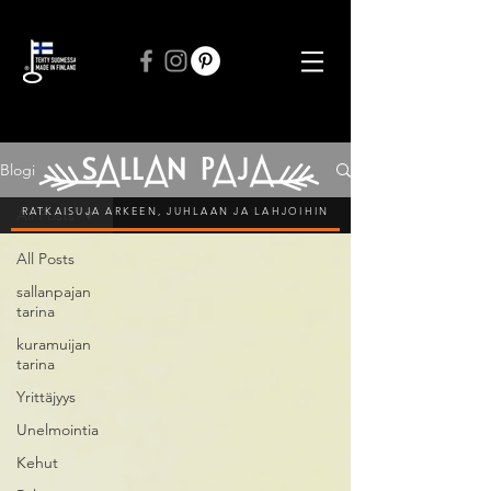
ILMAINEN TOIMITUS VÄHINTÄÄN 50 € TILAUKSIIN
Blogi
RATKAISUJA ARKEEN, JUHLAAN JA LAHJOIHIN
All Posts
All Posts
sallanpajan
tarina
kuramuijan
tarina
Yrittäjyys
Unelmointia
Kehut