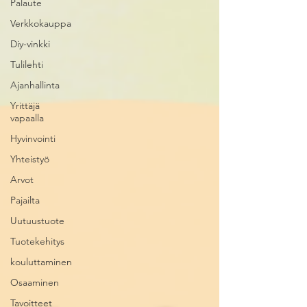
Palaute
Verkkokauppa
Diy-vinkki
Tulilehti
Ajanhallinta
Yrittäjä
vapaalla
Hyvinvointi
Yhteistyö
Arvot
Pajailta
Uutuustuote
Tuotekehitys
kouluttaminen
Osaaminen
Tavoitteet