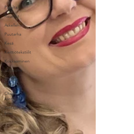
Pajailta
Risutyöt
Askellehti
Puutarha
Kesä
Keittiötekstiilit
Kokkaaminen
Lahjaidea
Black
Friday
Otan
kantaa
Yrittäjän
kriisi