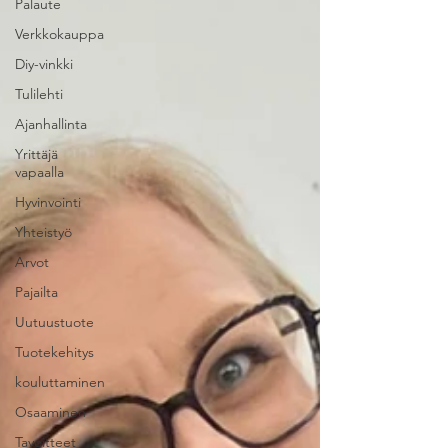
Palaute
Verkkokauppa
Diy-vinkki
Tulilehti
Ajanhallinta
Yrittäjä
vapaalla
Hyvinvointi
Yhteistyö
Arvot
Pajailta
Uutuustuote
Tuotekehitys
kouluttaminen
Osaaminen
Tavoitteet