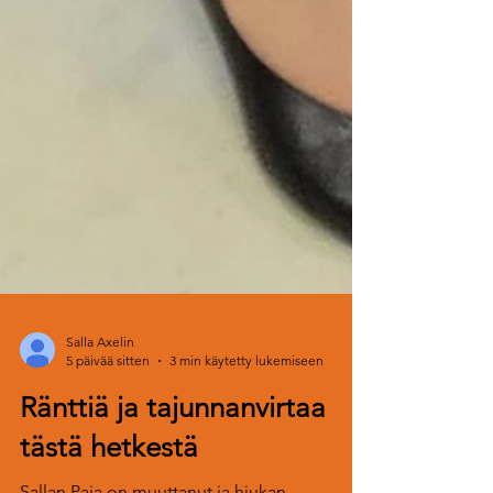
Salla Axelin
5 päivää sitten
3 min käytetty lukemiseen
Ränttiä ja tajunnanvirtaa
tästä hetkestä