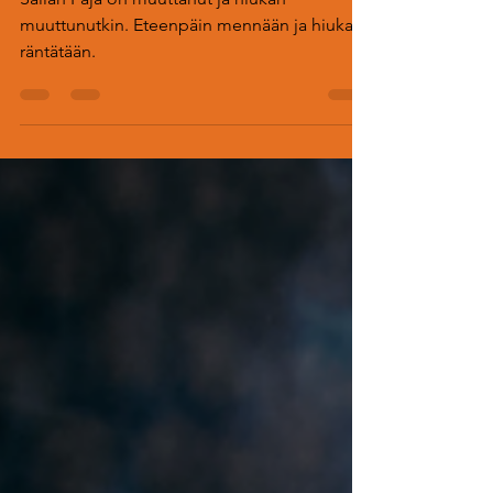
Sallan Paja on muuttanut ja hiukan
muuttunutkin. Eteenpäin mennään ja hiukan
räntätään.