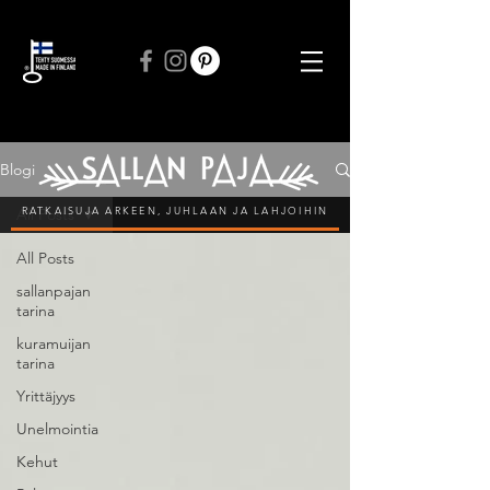
ILMAINEN TOIMITUS VÄHINTÄÄN 50 € TILAUKSIIN
Blogi
RATKAISUJA ARKEEN, JUHLAAN JA LAHJOIHIN
All Posts
All Posts
sallanpajan
tarina
kuramuijan
tarina
Yrittäjyys
Unelmointia
Kehut