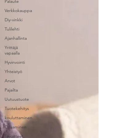
Palaute
Verkkokauppa
Diy-vinkki
Tulilehti
Ajanhallinta
Yrittäjä
vapaalla
Hyvinvointi
Yhteistyö
Arvot
Pajailta
Uutuustuote
Tuotekehitys
kouluttaminen
Osaaminen
Tavoitteet