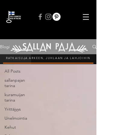
ILMAINEN TOIMITUS VÄHINTÄÄN 50 € TILAUKSIIN
Blogi
RATKAISUJA ARKEEN, JUHLAAN JA LAHJOIHIN
All Posts
All Posts
sallanpajan
tarina
kuramuijan
tarina
Yrittäjyys
Unelmointia
Kehut