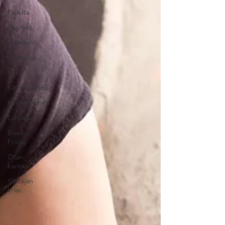
Pajailta
Risutyöt
Askellehti
Puutarha
Kesä
Keittiötekstiilit
Kokkaaminen
Lahjaidea
Black
Friday
Otan
kantaa
Yrittäjän
kriisi