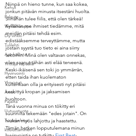
Niinpä on hieno tunne, kun saa kokea, 
Kehut
jonkun pitävän minusta itsestäni huolta. 
Palaute
Siinähän tulee fiilis, että olen tärkeä!
Kyllähän me ihmiset tiedämme, mitä 
Verkkokauppa
meidän pitäisi tehdä esim. 
Diy-vinkki
edistääksemme terveyttämme, mutta 
Tulilehti
jostain syystä tuo tieto ei aina siirry 
Ajanhallinta
tekoihin. Minä olen valtavan onnekas, 
olen saanut tähän asti elää terveenä. 
Yrittäjä vapaalla
Keski-ikäisenä sen toki jo ymmärrän, 
Hyvinvointi
etten taida ihan kuolematon 
Yhteistyö
kuitenkaan olla ja erityisesti nyt pitäisi 
keskittyä kropan ja jaksamisen 
Arvot
huoltoon.
Pajailta
Tänä vuonna minua on tökitty eri 
Uutuustuote
suunnilta tekemään "edes jotain". On 
Tuotekehitys
hiukan myös lahjottu ja haastettu. 
Tämän hetken lopputulemana minun 
kouluttaminen
hyvinvointia on tutkittu 
First Beat
-