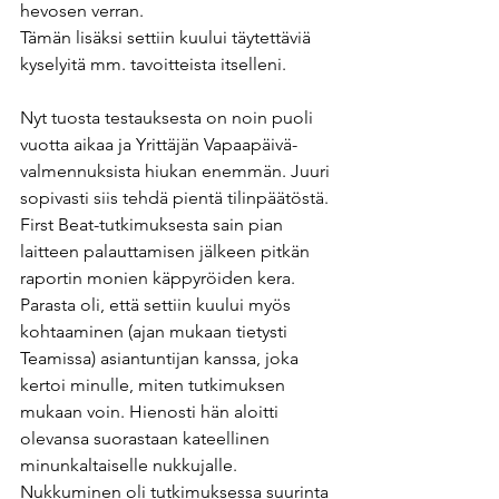
hevosen verran.
Tämän lisäksi settiin kuului täytettäviä 
kyselyitä mm. tavoitteista itselleni.
Nyt tuosta testauksesta on noin puoli 
vuotta aikaa ja Yrittäjän Vapaapäivä-
valmennuksista hiukan enemmän. Juuri 
sopivasti siis tehdä pientä tilinpäätöstä. 
First Beat-tutkimuksesta sain pian 
laitteen palauttamisen jälkeen pitkän 
raportin monien käppyröiden kera. 
Parasta oli, että settiin kuului myös 
kohtaaminen (ajan mukaan tietysti 
Teamissa) asiantuntijan kanssa, joka 
kertoi minulle, miten tutkimuksen 
mukaan voin. Hienosti hän aloitti 
olevansa suorastaan kateellinen 
minunkaltaiselle nukkujalle. 
Nukkuminen oli tutkimuksessa suurinta 