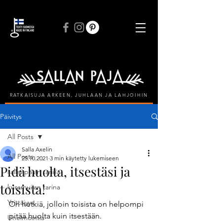
ILMAINEN TOIMITUS VÄHINTÄÄN 50 € TILAUKSIIN
RATKAISUJA ARKEEN, JUHLAAN JA LAHJOIHIN
Päivitys
All Posts
Salla Axelin
All Posts
25.10.2021
3 min käytetty lukemiseen
Pidä huolta, itsestäsi ja
sallanpajan tarina
toisista!
kuramuijan tarina
Yrittäjyys
On hetkiä, jolloin toisista on helpompi 
pitää huolta kuin itsestään.
Unelmointia