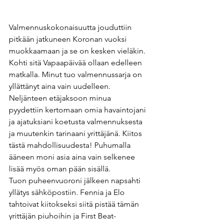
Valmennuskokonaisuutta jouduttiin 
pitkään jatkuneen Koronan vuoksi 
muokkaamaan ja se on kesken vieläkin. 
Kohti sitä Vapaapäivää ollaan edelleen 
matkalla. Minut tuo valmennussarja on 
yllättänyt aina vain uudelleen. 
Neljänteen etäjaksoon minua 
pyydettiin kertomaan omia havaintojani 
ja ajatuksiani koetusta valmennuksesta 
ja muutenkin tarinaani yrittäjänä. Kiitos 
tästä mahdollisuudesta! Puhumalla 
ääneen moni asia aina vain selkenee 
lisää myös oman pään sisällä.
Tuon puheenvuoroni jälkeen napsahti 
yllätys sähköpostiin. Fennia ja Elo 
tahtoivat kiitokseksi siitä pistää tämän 
yrittäjän piuhoihin ja First Beat-