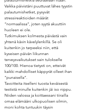
palautumishetkiä seuraavaan iltaan. 
Vaikka päivistäni puuttuvat lähes tyystin 
palautumishetket, pysyvät 
stressireaktioiden määrät 
”normaalissa”, joten syytä akuuttiin 
huoleen ei ole.
Tutkimuksen kolmesta päivästä vain 
yhtenä kävin kävelylenkillä. Se oli 
kuitenkin jo tarpeeksi niin, että 
kyseisen päivän liikunnan 
terveysvaikutukset sain tulokselle 
100/100. Hienoa tietysti on, etteivät 
kaikki mahdolliset käppyrät olleet ihan 
”punaisella”. 
Tavoitteita itselleni tuosta keväisestä 
testistä minulle kuitenkin jäi iso nippu. 
Niiden valossa ja koittaessani tiirailla 
omaa elämääni ulkopuolisen silmin, 
moni kohta tuntuukin täysin 