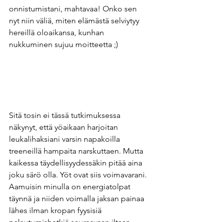
onnistumistani, mahtavaa! Onko sen 
nyt niin väliä, miten elämästä selviytyy 
hereillä oloaikansa, kunhan 
nukkuminen sujuu moitteetta ;)
Sitä tosin ei tässä tutkimuksessa 
näkynyt, että yöaikaan harjoitan 
leukalihaksiani varsin napakoilla 
treeneillä hampaita narskuttaen. Mutta 
kaikessa täydellisyydessäkin pitää aina 
joku särö olla. Yöt ovat siis voimavarani. 
Aamuisin minulla on energiatolpat 
täynnä ja niiden voimalla jaksan painaa 
lähes ilman kropan fyysisiä 