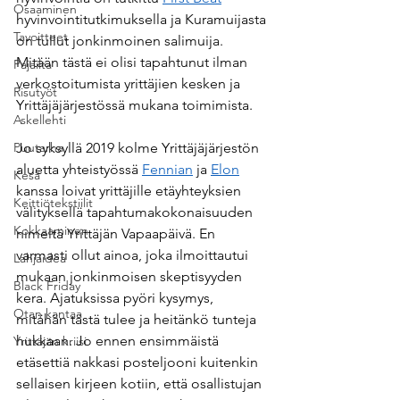
Osaaminen
hyvinvointitutkimuksella ja Kuramuijasta 
Tavoitteet
on tullut jonkinmoinen salimuija. 
Mitään tästä ei olisi tapahtunut ilman 
Pajailta
verkostoitumista yrittäjien kesken ja 
Risutyöt
Yrittäjäjärjestössä mukana toimimista.
Askellehti
Puutarha
Jo syksyllä 2019 kolme Yrittäjäjärjestön 
aluetta yhteistyössä 
Fennian
 ja 
Elon
Kesä
kanssa loivat yrittäjille etäyhteyksien 
Keittiötekstiilit
välityksellä tapahtumakokonaisuuden 
Kokkaaminen
nimeltä Yrittäjän Vapaapäivä. En 
varmasti ollut ainoa, joka ilmoittautui 
Lahjaidea
mukaan jonkinmoisen skeptisyyden 
Black Friday
kera. Ajatuksissa pyöri kysymys, 
Otan kantaa
mitähän tästä tulee ja heitänkö tunteja 
hukkaan. Jo ennen ensimmäistä 
Yrittäjän kriisi
etäsettiä nakkasi posteljooni kuitenkin 
sellaisen kirjeen kotiin, että osallistujan 