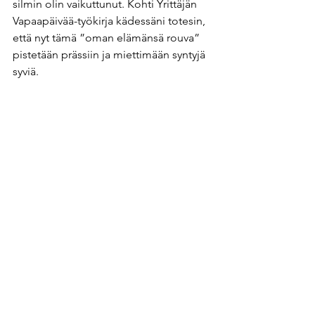
silmin olin vaikuttunut. Kohti Yrittäjän 
Vapaapäivää-työkirja kädessäni totesin, 
että nyt tämä ”oman elämänsä rouva” 
pistetään prässiin ja miettimään syntyjä 
syviä.