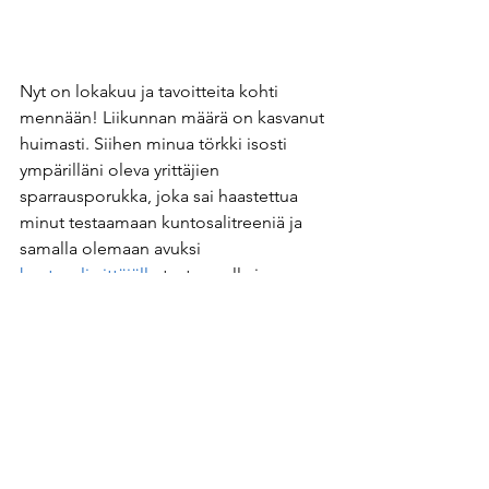
Nyt on lokakuu ja tavoitteita kohti 
mennään! Liikunnan määrä on kasvanut 
huimasti. Siihen minua törkki isosti 
ympärilläni oleva yrittäjien 
sparrausporukka, joka sai haastettua 
minut testaamaan kuntosalitreeniä ja 
samalla olemaan avuksi 
kuntosaliyrittäjälle
 testaamalla ja 
somettamalla hänen uutta 
#tarttisstartti
- 
palvelupakettiaan. Nyt sitten viidettä 
kuukautta käyn salilla 2 kertaa viikossa 
ja lisäksi sovittelen 1-2 lenkkiä johonkin 
väliin. Ruokailuihin muistan kiinnittää 
huomiota melkein joka päivä ja 
telkkariakin olen muistanut avata syksyn 
tullen joka viikko. Realistiset aikataulut 