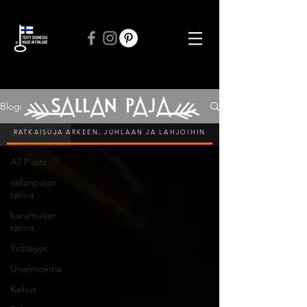
ILMAINEN TOIMITUS VÄHINTÄÄN 50 € TILAUKSIIN
Blogi
RATKAISUJA ARKEEN, JUHLAAN JA LAHJOIHIN
All Posts
All Posts
sallanpajan
tarina
kuramuijan
tarina
Yrittäjyys
Unelmointia
Kehut