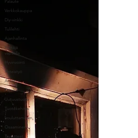
Palaute
Verkkokauppa
Diy-vinkki
Tulilehti
Ajanhallinta
Yrittäjä
vapaalla
Hyvinvointi
Yhteistyö
Arvot
Pajailta
Uutuustuote
Tuotekehitys
kouluttaminen
Osaaminen
Tavoitteet