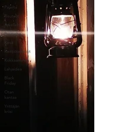
Pajailta
Risutyöt
Askellehti
Puutarha
Kesä
Keittiötekstiilit
Kokkaaminen
Lahjaidea
Black
Friday
Otan
kantaa
Yrittäjän
kriisi