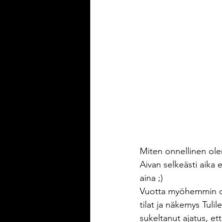
Miten onnellinen ole
Aivan selkeästi aika 
aina ;)
Vuotta myöhemmin oli
tilat ja näkemys Tuli
sukeltanut ajatus, et