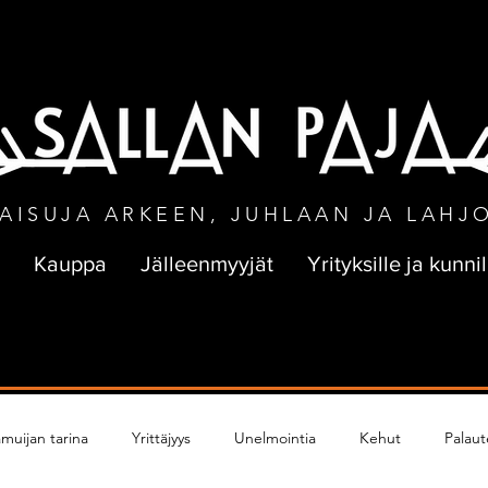
NEN TOIMITUS VÄHINTÄÄN 50 € TILA
AISUJA ARKEEN, JUHLAAN JA LAHJ
Kauppa
Jälleenmyyjät
Yrityksille ja kunnil
muijan tarina
Yrittäjyys
Unelmointia
Kehut
Palaut