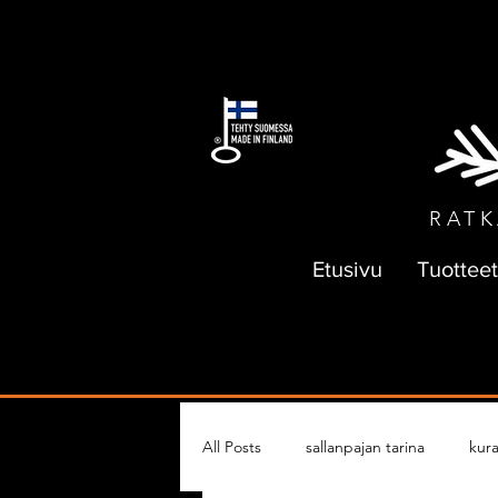
ILMAI
RATK
Etusivu
Tuotteet
All Posts
sallanpajan tarina
kura