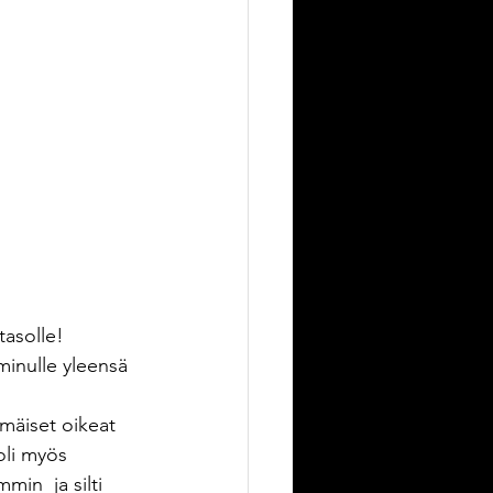
asolle! 
minulle yleensä 
mäiset oikeat 
oli myös 
in  ja silti 