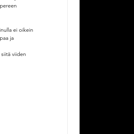
mpereen 
lla ei oikein 
paa ja 
iitä viiden 