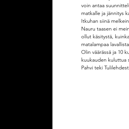
voin antaa suunnitte
matkalle ja jännitys 
Itkuhan siinä melkein
Nauru taasen ei mei
ollut käsitystä, kuin
matalampaa lavallista
Olin väärässä ja 10 k
kuukauden kuluttua 
Pahvi teki Tulilehdestä