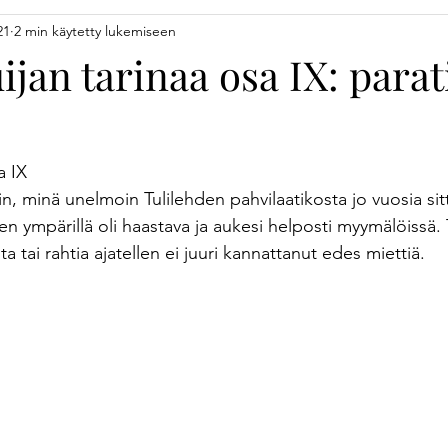
21
2 min käytetty lukemiseen
llinta
Yrittäjä vapaalla
Hyvinvointi
Yhteistyö
Arvot
an tarinaa osa IX: parati
kouluttaminen
Osaaminen
Tavoitteet
Pajailta
R
a IX
tiilit
Kokkaaminen
Lahjaidea
Black Friday
Otan 
n, minä unelmoin Tulilehden pahvilaatikosta jo vuosia sit
n ympärillä oli haastava ja aukesi helposti myymälöissä.
a tai rahtia ajatellen ei juuri kannattanut edes miettiä.