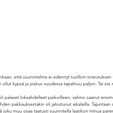
nkaan, että suunnitelma ei edennyt tuolloin toteutuksen t
ei ollut kypsä ja joskus vuodessa tapahtuu paljon. Tai siis 
 palaset loksahdelleet paikoilleen, valimo saanut ensim
lehden pakkauksestakin oli jalostunut aikalailla. Tajuntaan 
tä joku muu osaa taatusti suunnitella laatikon minua paremm