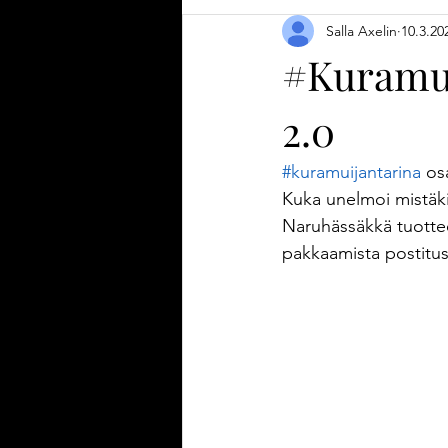
Salla Axelin
10.3.20
Diy-vinkki
Tulilehti
Ajanha
#Kuramuij
2.0
Uutuustuote
Tuotekehitys
#kuramuijantarina
 os
Puutarha
Kesä
Keittiöteks
Kuka unelmoi mistäki
Naruhässäkkä tuottee
pakkaamista postitust