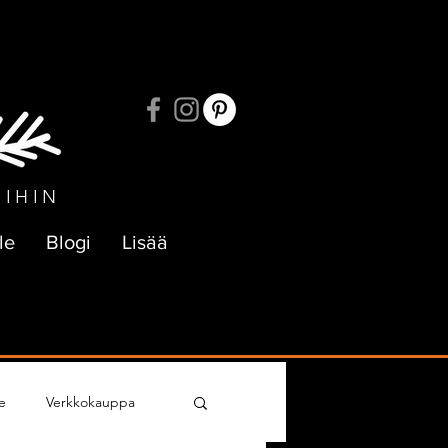
UKSIIN
OIHIN
le
Blogi
Lisää
e
Verkkokauppa