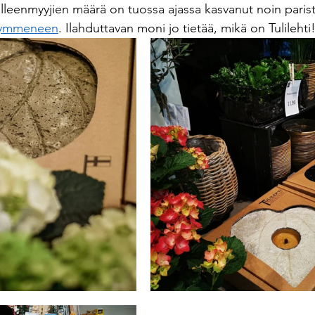
Jälleenmyyjien määrä on tuossa ajassa kasvanut noin pari
kymmeneen
. Ilahduttavan moni jo tietää, mikä on Tulilehti