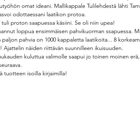
lutyöhön omat ideani. Mallikappale Tulilehdestä lähti Ta
kasvoi odottaessani laatikon protoa. 
 tuli proton saapuessa käsiini. Se oli niin upea!
nannut loppua ensimmäisen pahvikuorman ssapuessa. Minu
ka paljon pahvia on 1000 kappaletta laatikoita... 8 korkeam
! Ajattelin näiden riittävän suunnilleen ikuisuuden.
uukauden kuluttua valimolle saapui jo toinen moinen erä, s
seuraava. 
 tuotteen isoilla kirjaimilla!