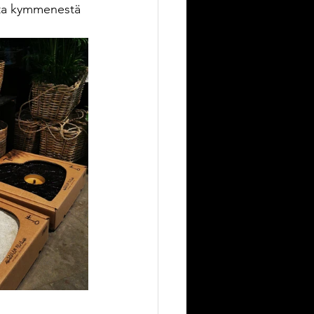
sta kymmenestä 
!