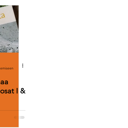
ukemiseen
naa
 osat I &