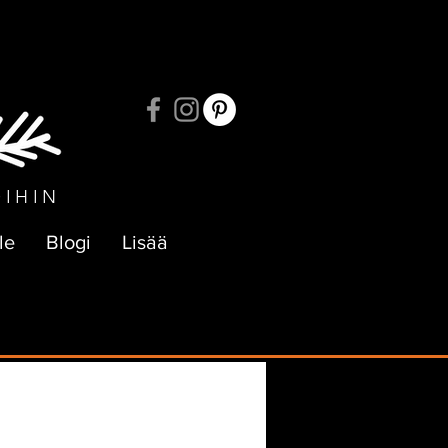
UKSIIN
OIHIN
le
Blogi
Lisää
e
Verkkokauppa