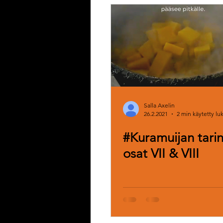
Diy-vinkki
Tulilehti
Ajanha
Uutuustuote
Tuotekehitys
Puutarha
Kesä
Keittiöteks
Salla Axelin
26.2.2021
2 min käytetty l
#Kuramuijan tari
osat VII & VIII