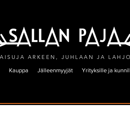
NEN TOIMITUS VÄHINTÄÄN 50 € TILA
AISUJA ARKEEN, JUHLAAN JA LAHJ
Kauppa
Jälleenmyyjät
Yrityksille ja kunnil
muijan tarina
Yrittäjyys
Unelmointia
Kehut
Palaut