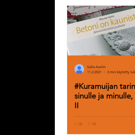
Salla Axelin
11.2.2021
3 min käytetty l
#Kuramuijan tari
sinulle ja minulle,
II