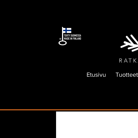
ILMAI
RATK
Etusivu
Tuotteet
All Posts
sallanpajan tarina
kura