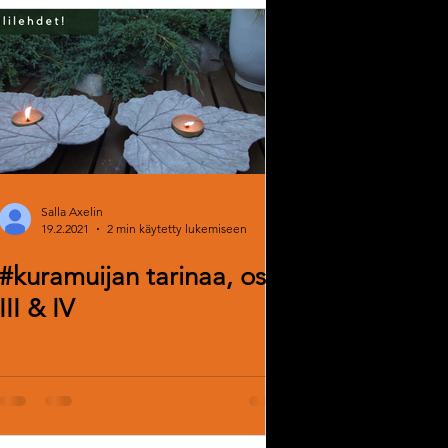
Pajailta
isutyöt
Askellehti
kantaa
Salla Axelin
19.2.2021
2 min käytetty lukemiseen
#kuramuijan tarinaa, osat
III & IV