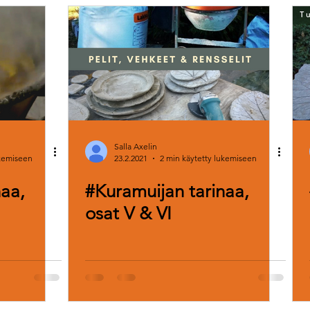
llinta
Yrittäjä vapaalla
Hyvinvointi
Yhteistyö
Arvot
kouluttaminen
Osaaminen
Tavoitteet
Pajailta
R
tiilit
Kokkaaminen
Lahjaidea
Black Friday
Otan 
Salla Axelin
ukemiseen
23.2.2021
2 min käytetty lukemiseen
naa,
#Kuramuijan tarinaa,
osat V & VI