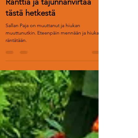
5 päivää sitten
3 min käytetty lukemiseen
Ränttiä ja tajunnanvirtaa
tästä hetkestä
Sallan Paja on muuttanut ja hiukan
muuttunutkin. Eteenpäin mennään ja hiukan
räntätään.