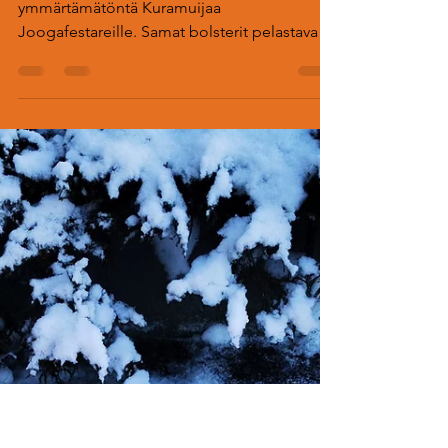
24.2.2024
2 min käytetty lukemiseen
Yllytyshullu metrisine
bolstereineen
Metriset bolsterit heittävät joogasta mitään
ymmärtämätöntä Kuramuijaa
Joogafestareille. Samat bolsterit pelastavat
jo Maria arkea joka päiv