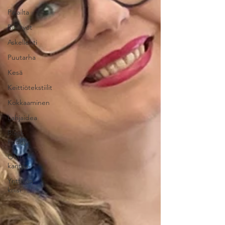
Pajailta
Risutyöt
Askellehti
Puutarha
Kesä
Keittiötekstiilit
Kokkaaminen
Lahjaidea
Black
Friday
Otan
kantaa
Yrittäjän
kriisi