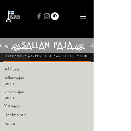
ILMAINEN TOIMITUS VÄHINTÄÄN 50 € TILAUKSIIN
Blogi
RATKAISUJA ARKEEN, JUHLAAN JA LAHJOIHIN
All Posts
All Posts
sallanpajan
tarina
kuramuijan
tarina
Yrittäjyys
Unelmointia
Kehut