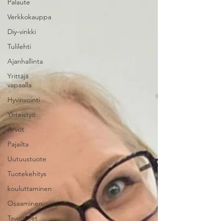
Palaute
Verkkokauppa
Diy-vinkki
Tulilehti
Ajanhallinta
Yrittäjä
vapaalla
Hyvinvointi
Yhteistyö
Arvot
Pajailta
Uutuustuote
Tuotekehitys
kouluttaminen
Osaaminen
Tavoitteet