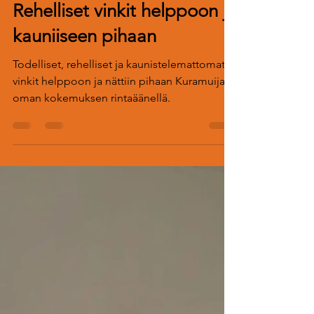
Salla Axelin
29.7.2024
3 min käytetty lukemiseen
Rehelliset vinkit helppoon ja
kauniiseen pihaan
Todelliset, rehelliset ja kaunistelemattomat
vinkit helppoon ja nättiin pihaan Kuramuijan
oman kokemuksen rintaäänellä.